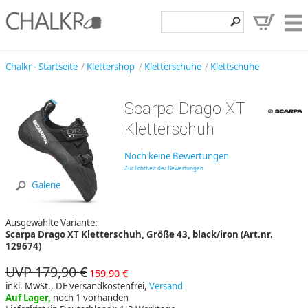
Klettershop
Chalkr - Startseite
Klettershop
Kletterschuhe
Klettschuhe
Klettermarken
Scarpa Drago XT
Entdecken
Kletterschuh
Angebote
Noch keine Bewertungen
Hilfe, Kontakt
Zur Echtheit der Bewertungen
Galerie
Kundenbereich
Ausgewählte Variante:
Wunschzettel
Scarpa Drago XT Kletterschuh, Größe 43, black/iron (Art.nr.
129674)
UVP 179,90 €
159,90 €
inkl. MwSt., DE versandkostenfrei,
Versand
Auf Lager,
noch 1 vorhanden