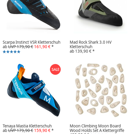
Scarpa Instinct VSR Kletterschuh
Mad Rock Shark 3.0 HV
ab
UVP 179,90 €
161,90 €
*
Kletterschuh
ab
139,90 €
*
Tenaya Mastia Kletterschuh
Moon Climbing Moon Board
ab
UVP 179,90 €
159,90 €
*
Wood Holds Set A Klettergriffe