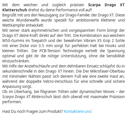
Mit dem weichen und zugleich präzisen
Scarpa Drago XT
Kletterschuh
drehst du deine Performance voll auf!
Begrüßt mit uns den Neuzugang zur Drago-Familie: der Drago XT. Diese
weiche Wunderwaffe wurde speziell für ambitionierte Kletterer und
Wettkämpfer entwickelt.
Mit seiner stark asymmetrischen und vorgespannten Form bringt der
Drago XT deine Kraft direkt auf den Tritt. Die Kombination aus weichem
M50-Gummi im Toepatch und der bewährten Vibram XS Grip 2 Sohle
mit einer Dicke von 3.5 mm sorgt für perfekten Halt bei Hooks und
kleinen Tritten. Die PCB-Tension Technologie verteilt die Spannung
optimal und gibt dir die nötige Unterstützung, ohne die Sensibilität
einzuschränken.
Mit Hilfe der Anziehschlaufe und dem dehnbaren Einsatz schlüpfst du in
sekundenschnelle in den Drago XT hinein. Die Der Mikrofaser-Oberbau
mit minimalen Nähten passt sich deinem Fuß wie eine zweite Haut an,
während der doppelte Velcro-Verschluss für eine schnelle und sichere
Anpassung sorgt.
Ob im Überhang, bei filigranen Tritten oder dynamischen Moves – der
Scarpa Drago XT Kletterschuh
lässt dich überall mit maximaler Präzision
performen.
Hast Du noch Fragen zum Produkt?
Kontaktiere uns!