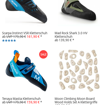
Scarpa Instinct VSR Kletterschuh
Mad Rock Shark 3.0 HV
ab
UVP 179,90 €
161,90 €
*
Kletterschuh
ab
139,90 €
*
Tenaya Mastia Kletterschuh
Moon Climbing Moon Board
ab
UVP 179,90 €
159,90 €
*
Wood Holds Set A Klettergriffe