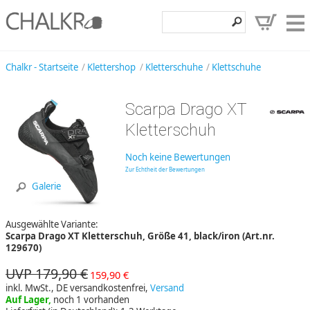
Klettershop
Chalkr - Startseite
Klettershop
Kletterschuhe
Klettschuhe
Klettermarken
Scarpa Drago XT
Entdecken
Kletterschuh
Angebote
Noch keine Bewertungen
Hilfe, Kontakt
Zur Echtheit der Bewertungen
Galerie
Kundenbereich
Ausgewählte Variante:
Wunschzettel
Scarpa Drago XT Kletterschuh, Größe 41, black/iron (Art.nr.
129670)
UVP 179,90 €
159,90 €
inkl. MwSt., DE versandkostenfrei,
Versand
Auf Lager,
noch 1 vorhanden