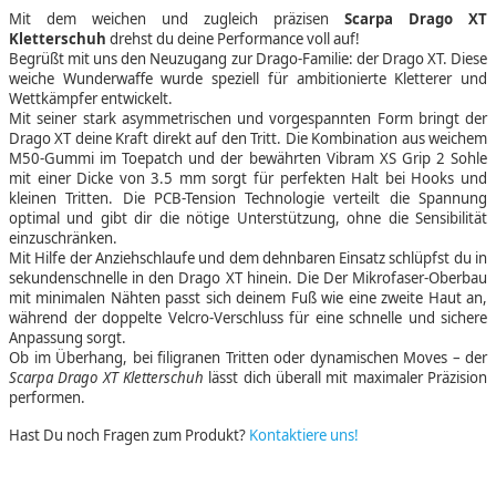
Mit dem weichen und zugleich präzisen
Scarpa Drago XT
Kletterschuh
drehst du deine Performance voll auf!
Begrüßt mit uns den Neuzugang zur Drago-Familie: der Drago XT. Diese
weiche Wunderwaffe wurde speziell für ambitionierte Kletterer und
Wettkämpfer entwickelt.
Mit seiner stark asymmetrischen und vorgespannten Form bringt der
Drago XT deine Kraft direkt auf den Tritt. Die Kombination aus weichem
M50-Gummi im Toepatch und der bewährten Vibram XS Grip 2 Sohle
mit einer Dicke von 3.5 mm sorgt für perfekten Halt bei Hooks und
kleinen Tritten. Die PCB-Tension Technologie verteilt die Spannung
optimal und gibt dir die nötige Unterstützung, ohne die Sensibilität
einzuschränken.
Mit Hilfe der Anziehschlaufe und dem dehnbaren Einsatz schlüpfst du in
sekundenschnelle in den Drago XT hinein. Die Der Mikrofaser-Oberbau
mit minimalen Nähten passt sich deinem Fuß wie eine zweite Haut an,
während der doppelte Velcro-Verschluss für eine schnelle und sichere
Anpassung sorgt.
Ob im Überhang, bei filigranen Tritten oder dynamischen Moves – der
Scarpa Drago XT Kletterschuh
lässt dich überall mit maximaler Präzision
performen.
Hast Du noch Fragen zum Produkt?
Kontaktiere uns!