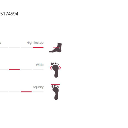
2
45174594