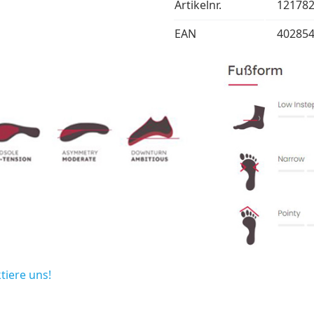
Artikelnr.
12178
EAN
40285
tiere uns!