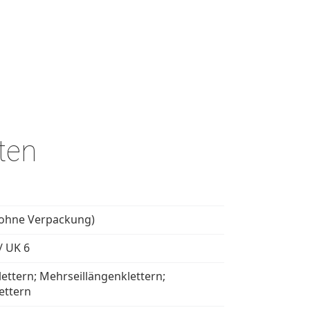
ten
(ohne Verpackung)
/ UK 6
lettern; Mehrseillängenklettern;
ettern