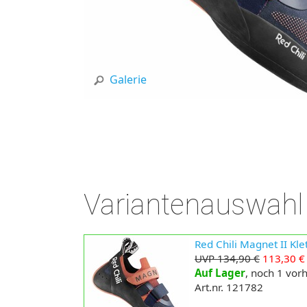
Galerie
Variantenauswahl
Red Chili Magnet II Kle
UVP 134,90 €
113,30 €
Auf Lager
, noch 1 vo
Art.nr. 121782