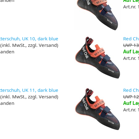
rhanden
Auf La
Art.nr.
tterschuh, UK 10, dark blue
Red Chi
(inkl. MwSt., zzgl. Versand)
UVP 13
rhanden
Auf La
Art.nr.
tterschuh, UK 11, dark blue
Red Chi
(inkl. MwSt., zzgl. Versand)
UVP 12
rhanden
Auf La
Art.nr.