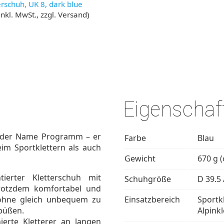
erschuh, UK 8, dark blue
inkl. MwSt., zzgl. Versand)
Eigenschaf
 der Name Programm – er
Farbe
Blau
im Sportklettern als auch
Gewicht
670 g 
ierter Kletterschuh mit
Schuhgröße
D 39.5 
rotzdem komfortabel und
ohne gleich unbequem zu
Einsatzbereich
Sportk
büßen.
Alpinkl
ierte Kletterer an langen