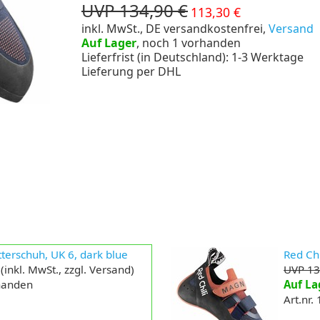
UVP 134,90 €
113,30 €
inkl. MwSt., DE versandkostenfrei,
Versand
Auf Lager
, noch 1 vorhanden
Lieferfrist (in Deutschland): 1-3 Werktage
Lieferung per DHL
tterschuh, UK 6, dark blue
Red Chi
(inkl. MwSt., zzgl. Versand)
UVP 13
rhanden
Auf La
Art.nr.