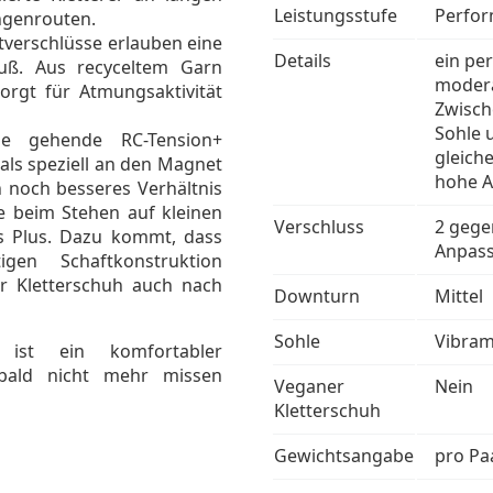
Leistungsstufe
Perfo
ngenrouten.
tverschlüsse erlauben eine
Details
ein pe
uß. Aus recyceltem Garn
modera
orgt für Atmungsaktivität
Zwisch
Sohle 
le gehende RC-Tension+
gleich
ls speziell an den Magnet
hohe A
n noch besseres Verhältnis
e beim Stehen auf kleinen
Verschluss
2 gege
es Plus. Dazu kommt, dass
Anpas
gen Schaftkonstruktion
er Kletterschuh auch nach
Downturn
Mittel
Sohle
Vibram
ist ein komfortabler
bald nicht mehr missen
Veganer
Nein
Kletterschuh
Gewichtsangabe
pro Pa