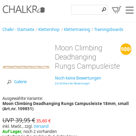
Klettershop
Chalkr - Startseite
Klettershop
Klettertraining
Trainingsboards
Klettermarken
Moon Climbing
Entdecken
Deadhanging
Angebote
Rungs Campusleiste
Hilfe, Kontakt
Noch keine Bewertungen
Galerie
Zur Echtheit der Bewertungen
Kundenbereich
Ausgewählte Variante:
Wunschzettel
Moon Climbing Deadhanging Rungs Campusleiste 18mm, small
(Art.nr. 109851)
UVP 39,95 €
35,60 €
inkl. MwSt., zzgl.
Versand
Auf Lager,
noch 2 vorhanden