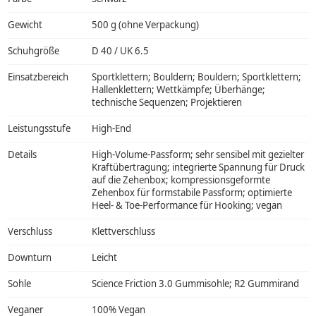
Gewicht
500 g (ohne Verpackung)
Schuhgröße
D 40 / UK 6.5
Einsatzbereich
Sportklettern; Bouldern; Bouldern; Sportklettern;
Hallenklettern; Wettkämpfe; Überhänge;
technische Sequenzen; Projektieren
Leistungsstufe
High-End
Details
High-Volume-Passform; sehr sensibel mit gezielter
Kraftübertragung; integrierte Spannung für Druck
auf die Zehenbox; kompressionsgeformte
Zehenbox für formstabile Passform; optimierte
Heel- & Toe-Performance für Hooking; vegan
Verschluss
Klettverschluss
Downturn
Leicht
Sohle
Science Friction 3.0 Gummisohle; R2 Gummirand
Veganer
100% Vegan