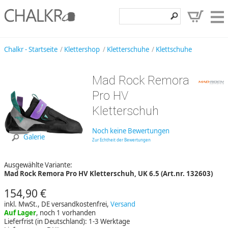
Klettershop
Chalkr - Startseite
Klettershop
Kletterschuhe
Klettschuhe
Klettermarken
Mad Rock Remora
Entdecken
Pro HV
Angebote
Kletterschuh
Hilfe, Kontakt
Noch keine Bewertungen
Galerie
Zur Echtheit der Bewertungen
Kundenbereich
Ausgewählte Variante:
Wunschzettel
Mad Rock Remora Pro HV Kletterschuh, UK 6.5 (Art.nr. 132603)
154,90 €
inkl. MwSt., DE versandkostenfrei,
Versand
Auf Lager
, noch 1 vorhanden
Lieferfrist (in Deutschland): 1-3 Werktage