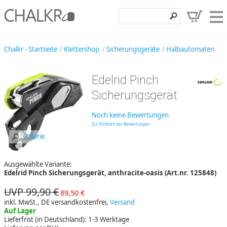
Klettershop
Chalkr - Startseite
Klettershop
Sicherungsgeräte
Halbautomaten
Klettermarken
Edelrid Pinch
Entdecken
Sicherungsgerät
Angebote
Noch keine Bewertungen
Hilfe, Kontakt
Zur Echtheit der Bewertungen
Galerie
Kundenbereich
Ausgewählte Variante:
Wunschzettel
Edelrid Pinch Sicherungsgerät, anthracite-oasis (Art.nr. 125848)
UVP 99,90 €
89,50 €
inkl. MwSt., DE versandkostenfrei,
Versand
Auf Lager
Lieferfrist (in Deutschland): 1-3 Werktage