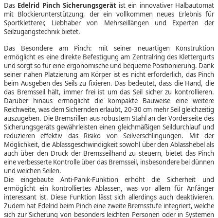
Das
Edelrid Pinch Sicherungsgerät
ist ein innovativer Halbautomat
mit Blockierunterstützung, der ein vollkommen neues Erlebnis für
Sportkletterer, Liebhaber von Mehrseillängen und Experten der
Seilzugangstechnik bietet.
Das Besondere am Pinch: mit seiner neuartigen Konstruktion
ermöglicht es eine direkte Befestigung am Zentralring des Klettergurts
und sorgt so für eine ergonomische und bequeme Positionierung. Dank
seiner nahen Platzierung am Körper ist es nicht erforderlich, das Pinch
beim Ausgeben des Seils zu fixieren. Das bedeutet, dass die Hand, die
das Bremsseil hält, immer frei ist um das Seil sicher zu kontrollieren.
Darüber hinaus ermöglicht die kompakte Bauweise eine weitere
Reichweite, was dem Sichernden erlaubt, 20-30 cm mehr Seil gleichzeitig
auszugeben. Die Bremsrillen aus robustem Stahl an der Vorderseite des
Sicherungsgeräts gewährleisten einen gleichmäßigen Seildurchlauf und
reduzieren effektiv das Risiko von Seilverschlingungen. Mit der
Möglichkeit, die Ablassgeschwindigkeit sowohl über den Ablasshebel als
auch über den Druck der Bremsseilhand zu steuern, bietet das Pinch
eine verbesserte Kontrolle über das Bremsseil, insbesondere bei dünnen
und weichen Seilen.
Die eingebaute Anti-Panik-Funktion erhöht die Sicherheit und
ermöglicht ein kontrolliertes Ablassen, was vor allem für Anfänger
interessant ist. Diese Funktion lässt sich allerdings auch deaktivieren.
Zudem hat Edelrid beim Pinch eine zweite Bremsstufe integriert, welche
sich zur Sicherung von besonders leichten Personen oder in Systemen