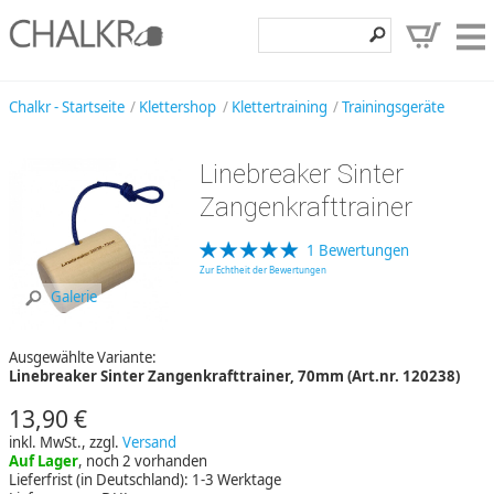
Klettershop
Chalkr - Startseite
Klettershop
Klettertraining
Trainingsgeräte
Klettermarken
Linebreaker Sinter
Entdecken
Zangenkrafttrainer
Angebote
1 Bewertungen
Hilfe, Kontakt
Zur Echtheit der Bewertungen
Galerie
Kundenbereich
Ausgewählte Variante:
Wunschzettel
Linebreaker Sinter Zangenkrafttrainer, 70mm (Art.nr. 120238)
13,90 €
inkl. MwSt., zzgl.
Versand
Auf Lager
, noch 2 vorhanden
Lieferfrist (in Deutschland): 1-3 Werktage