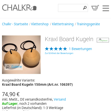
Klettershop
Chalkr - Startseite
Klettershop
Klettertraining
Trainingsgeräte
Klettermarken
Kraxl Board Kugeln
Entdecken
1 Bewertungen
Angebote
Zur Echtheit der Bewertungen
Hilfe, Kontakt
Galerie
Kundenbereich
Ausgewählte Variante:
Wunschzettel
Kraxl Board Kugeln 150mm (Art.nr. 106397)
74,90 €
inkl. MwSt., DE versandkostenfrei,
Versand
Auf Lager
, noch 2 vorhanden
Lieferfrist (in Deutschland): 1-3 Werktage