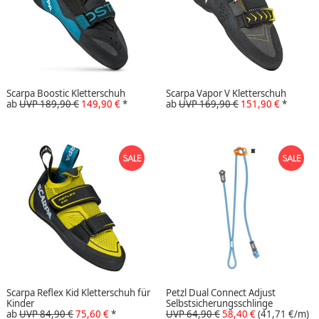
Scarpa Boostic Kletterschuh
Scarpa Vapor V Kletterschuh
ab
UVP 189,90 €
149,90 €
*
ab
UVP 169,90 €
151,90 €
*
Scarpa Reflex Kid Kletterschuh für
Petzl Dual Connect Adjust
Kinder
Selbstsicherungsschlinge
ab
UVP 84,90 €
75,60 €
*
UVP 64,90 €
58,40 €
(41,71 €/m)