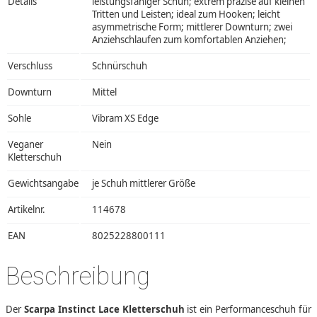
Details
leistungsfähiger Schuh; extrem präzise auf kleinen
Tritten und Leisten; ideal zum Hooken; leicht
asymmetrische Form; mittlerer Downturn; zwei
Anziehschlaufen zum komfortablen Anziehen;
Verschluss
Schnürschuh
Downturn
Mittel
Sohle
Vibram XS Edge
Veganer
Nein
Kletterschuh
Gewichtsangabe
je Schuh mittlerer Größe
Artikelnr.
114678
EAN
8025228800111
Beschreibung
Der
Scarpa Instinct Lace Kletterschuh
ist ein Performanceschuh für