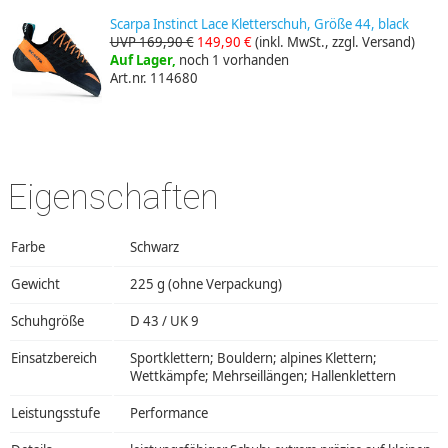
Scarpa Instinct Lace Kletterschuh, Größe 44, black
UVP 169,90 €
149,90 €
(inkl. MwSt., zzgl. Versand)
Auf Lager,
noch 1 vorhanden
Art.nr. 114680
Eigenschaften
Farbe
Schwarz
Gewicht
225 g (ohne Verpackung)
Schuhgröße
D 43 / UK 9
Einsatzbereich
Sportklettern; Bouldern; alpines Klettern;
Wettkämpfe; Mehrseillängen; Hallenklettern
Leistungsstufe
Performance