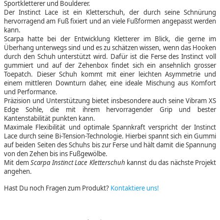
Sportkletterer und Boulderer.
Der Instinct Lace ist ein Kletterschuh, der durch seine Schnürung
hervorragend am Fuß fixiert und an viele Fußformen angepasst werden
kann.
Scarpa hatte bei der Entwicklung Kletterer im Blick, die gerne im
Überhang unterwegs sind und es zu schätzen wissen, wenn das Hooken
durch den Schuh unterstützt wird. Dafür ist die Ferse des Instinct voll
gummiert und auf der Zehenbox findet sich ein ansehnlich grosser
Toepatch. Dieser Schuh kommt mit einer leichten Asymmetrie und
einem mittleren Downturn daher, eine ideale Mischung aus Komfort
und Performance.
Präzision und Unterstützung bietet insbesondere auch seine Vibram XS
Edge Sohle, die mit ihrem hervorragender Grip und bester
Kantenstabilität punkten kann.
Maximale Flexibilität und optimale Spannkraft verspricht der Instinct
Lace durch seine Bi-Tension-Technologie. Hierbei spannt sich ein Gummi
auf beiden Seiten des Schuhs bis zur Ferse und hält damit die Spannung
von den Zehen bis ins Fußgewölbe.
Mit dem
Scarpa Instinct Lace Kletterschuh
kannst du das nächste Projekt
angehen.
Hast Du noch Fragen zum Produkt?
Kontaktiere uns!