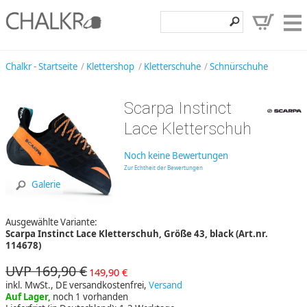
Klettershop
Chalkr - Startseite
Klettershop
Kletterschuhe
Schnürschuhe
Klettermarken
Scarpa Instinct
Entdecken
Lace Kletterschuh
Angebote
Noch keine Bewertungen
Hilfe, Kontakt
Zur Echtheit der Bewertungen
Galerie
Kundenbereich
Ausgewählte Variante:
Wunschzettel
Scarpa Instinct Lace Kletterschuh, Größe 43, black (Art.nr.
114678)
UVP 169,90 €
149,90 €
inkl. MwSt., DE versandkostenfrei,
Versand
Auf Lager,
noch 1 vorhanden