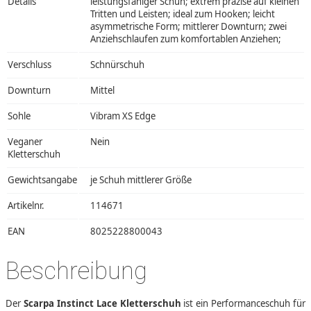
Details
leistungsfähiger Schuh; extrem präzise auf kleinen
Tritten und Leisten; ideal zum Hooken; leicht
asymmetrische Form; mittlerer Downturn; zwei
Anziehschlaufen zum komfortablen Anziehen;
Verschluss
Schnürschuh
Downturn
Mittel
Sohle
Vibram XS Edge
Veganer
Nein
Kletterschuh
Gewichtsangabe
je Schuh mittlerer Größe
Artikelnr.
114671
EAN
8025228800043
Beschreibung
Der
Scarpa Instinct Lace Kletterschuh
ist ein Performanceschuh für