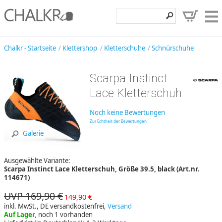
Klettershop
Chalkr - Startseite
Klettershop
Kletterschuhe
Schnürschuhe
Klettermarken
Scarpa Instinct
Entdecken
Lace Kletterschuh
Angebote
Noch keine Bewertungen
Hilfe, Kontakt
Zur Echtheit der Bewertungen
Galerie
Kundenbereich
Ausgewählte Variante:
Wunschzettel
Scarpa Instinct Lace Kletterschuh, Größe 39.5, black (Art.nr.
114671)
UVP 169,90 €
149,90 €
inkl. MwSt., DE versandkostenfrei,
Versand
Auf Lager,
noch 1 vorhanden