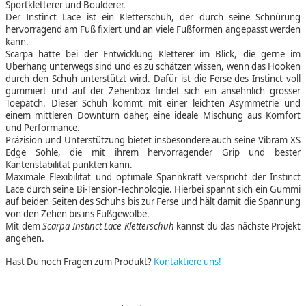
Sportkletterer und Boulderer.
Der Instinct Lace ist ein Kletterschuh, der durch seine Schnürung
hervorragend am Fuß fixiert und an viele Fußformen angepasst werden
kann.
Scarpa hatte bei der Entwicklung Kletterer im Blick, die gerne im
Überhang unterwegs sind und es zu schätzen wissen, wenn das Hooken
durch den Schuh unterstützt wird. Dafür ist die Ferse des Instinct voll
gummiert und auf der Zehenbox findet sich ein ansehnlich grosser
Toepatch. Dieser Schuh kommt mit einer leichten Asymmetrie und
einem mittleren Downturn daher, eine ideale Mischung aus Komfort
und Performance.
Präzision und Unterstützung bietet insbesondere auch seine Vibram XS
Edge Sohle, die mit ihrem hervorragender Grip und bester
Kantenstabilität punkten kann.
Maximale Flexibilität und optimale Spannkraft verspricht der Instinct
Lace durch seine Bi-Tension-Technologie. Hierbei spannt sich ein Gummi
auf beiden Seiten des Schuhs bis zur Ferse und hält damit die Spannung
von den Zehen bis ins Fußgewölbe.
Mit dem
Scarpa Instinct Lace Kletterschuh
kannst du das nächste Projekt
angehen.
Hast Du noch Fragen zum Produkt?
Kontaktiere uns!