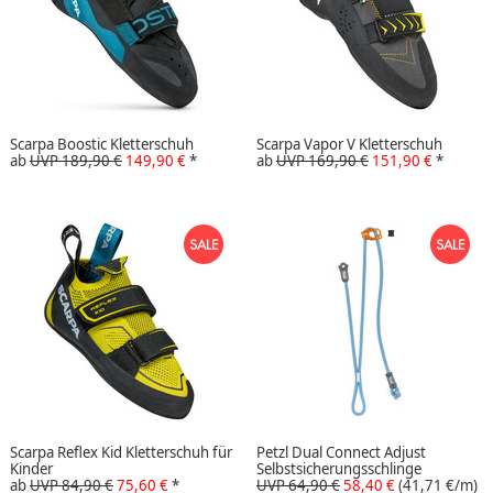
Scarpa Boostic Kletterschuh
Scarpa Vapor V Kletterschuh
ab
UVP 189,90 €
149,90 €
*
ab
UVP 169,90 €
151,90 €
*
Scarpa Reflex Kid Kletterschuh für
Petzl Dual Connect Adjust
Kinder
Selbstsicherungsschlinge
ab
UVP 84,90 €
75,60 €
*
UVP 64,90 €
58,40 €
(41,71 €/m)