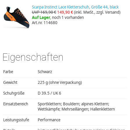
Scarpa Instinct Lace Kletterschuh, Größe 44, black
UVP 169,90 €
149,90 €
(inkl. MwSt., zzgl. Versand)
Auf Lager,
noch 1 vorhanden
Art.nr. 114680
Eigenschaften
Farbe
Schwarz
Gewicht
225 g (ohne Verpackung)
Schuhgröße
D 39.5 / UK 6
Einsatzbereich
Sportklettern; Bouldern; alpines Klettern;
Wettkämpfe; Mehrseillängen; Hallenklettern
Leistungsstufe
Performance