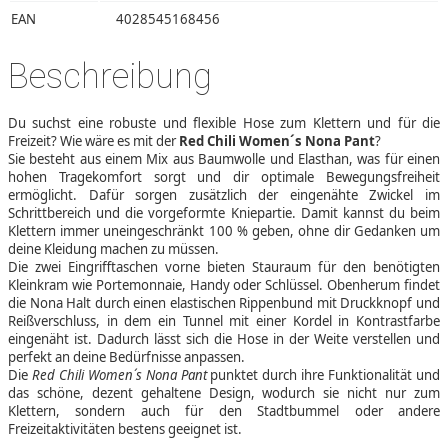
EAN
4028545168456
Beschreibung
Du suchst eine robuste und flexible Hose zum Klettern und für die
Freizeit? Wie wäre es mit der
Red Chili Women´s Nona Pant
?
Sie besteht aus einem Mix aus Baumwolle und Elasthan, was für einen
hohen Tragekomfort sorgt und dir optimale Bewegungsfreiheit
ermöglicht. Dafür sorgen zusätzlich der eingenähte Zwickel im
Schrittbereich und die vorgeformte Kniepartie. Damit kannst du beim
Klettern immer uneingeschränkt 100 % geben, ohne dir Gedanken um
deine Kleidung machen zu müssen.
Die zwei Eingrifftaschen vorne bieten Stauraum für den benötigten
Kleinkram wie Portemonnaie, Handy oder Schlüssel. Obenherum findet
die Nona Halt durch einen elastischen Rippenbund mit Druckknopf und
Reißverschluss, in dem ein Tunnel mit einer Kordel in Kontrastfarbe
eingenäht ist. Dadurch lässt sich die Hose in der Weite verstellen und
perfekt an deine Bedürfnisse anpassen.
Die
Red Chili Women´s Nona Pant
punktet durch ihre Funktionalität und
das schöne, dezent gehaltene Design, wodurch sie nicht nur zum
Klettern, sondern auch für den Stadtbummel oder andere
Freizeitaktivitäten bestens geeignet ist.