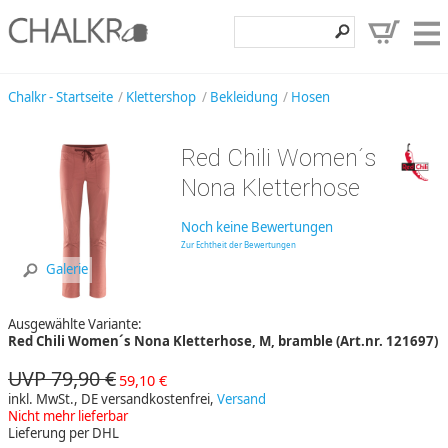
Klettershop
Chalkr - Startseite
Klettershop
Bekleidung
Hosen
Klettermarken
Red Chili Women´s
Entdecken
Nona Kletterhose
Angebote
Noch keine Bewertungen
Hilfe, Kontakt
Zur Echtheit der Bewertungen
Galerie
Kundenbereich
Ausgewählte Variante:
Wunschzettel
Red Chili Women´s Nona Kletterhose, M, bramble (Art.nr. 121697)
UVP 79,90 €
59,10 €
inkl. MwSt., DE versandkostenfrei,
Versand
Nicht mehr lieferbar
Lieferung per DHL