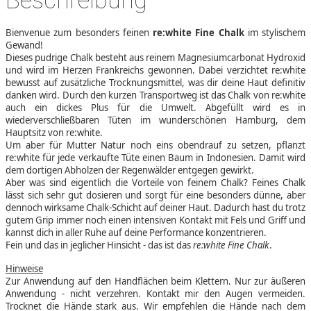
Beschreibung
Bienvenue zum besonders feinen
re:white Fine Chalk
im stylischem
Gewand!
Dieses pudrige Chalk besteht aus reinem Magnesiumcarbonat Hydroxid
und wird im Herzen Frankreichs gewonnen. Dabei verzichtet re:white
bewusst auf zusätzliche Trocknungsmittel, was dir deine Haut definitiv
danken wird. Durch den kurzen Transportweg ist das Chalk von re:white
auch ein dickes Plus für die Umwelt. Abgefüllt wird es in
wiederverschließbaren Tüten im wunderschönen Hamburg, dem
Hauptsitz von re:white.
Um aber für Mutter Natur noch eins obendrauf zu setzen, pflanzt
re:white für jede verkaufte Tüte einen Baum in Indonesien. Damit wird
dem dortigen Abholzen der Regenwälder entgegen gewirkt.
Aber was sind eigentlich die Vorteile von feinem Chalk? Feines Chalk
lässt sich sehr gut dosieren und sorgt für eine besonders dünne, aber
dennoch wirksame Chalk-Schicht auf deiner Haut. Dadurch hast du trotz
gutem Grip immer noch einen intensiven Kontakt mit Fels und Griff und
kannst dich in aller Ruhe auf deine Performance konzentrieren.
Fein und das in jeglicher Hinsicht - das ist das
re:white Fine Chalk
.
Hinweise
Zur Anwendung auf den Handflächen beim Klettern. Nur zur äußeren
Anwendung - nicht verzehren. Kontakt mir den Augen vermeiden.
Trocknet die Hände stark aus. Wir empfehlen die Hände nach dem