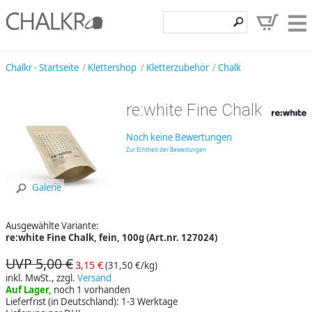
Klettershop
Chalkr - Startseite
Klettershop
Kletterzubehör
Chalk
Klettermarken
re:white Fine Chalk
Entdecken
Noch keine Bewertungen
Angebote
Zur Echtheit der Bewertungen
Hilfe, Kontakt
Galerie
Kundenbereich
Ausgewählte Variante:
Wunschzettel
re:white Fine Chalk, fein, 100g (Art.nr. 127024)
UVP 5,00 €
3,15 €
(31,50 €/kg)
inkl. MwSt., zzgl.
Versand
Auf Lager,
noch 1 vorhanden
Lieferfrist (in Deutschland): 1-3 Werktage