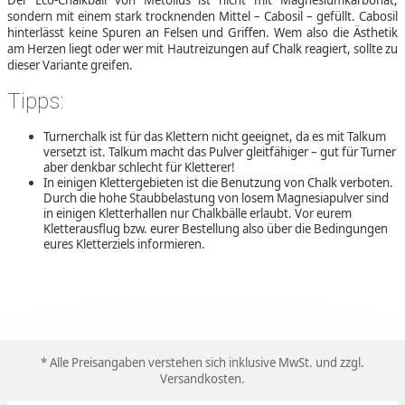
Der Eco-Chalkball von Metolius ist nicht mit Magnesiumkarbonat,
sondern mit einem stark trocknenden Mittel – Cabosil – gefüllt. Cabosil
hinterlässt keine Spuren an Felsen und Griffen. Wem also die Ästhetik
am Herzen liegt oder wer mit Hautreizungen auf Chalk reagiert, sollte zu
dieser Variante greifen.
Tipps:
Turnerchalk ist für das Klettern nicht geeignet, da es mit Talkum
versetzt ist. Talkum macht das Pulver gleitfähiger – gut für Turner
aber denkbar schlecht für Kletterer!
In einigen Klettergebieten ist die Benutzung von Chalk verboten.
Durch die hohe Staubbelastung von losem Magnesiapulver sind
in einigen Kletterhallen nur Chalkbälle erlaubt. Vor eurem
Kletterausflug bzw. eurer Bestellung also über die Bedingungen
eures Kletterziels informieren.
* Alle Preisangaben verstehen sich inklusive MwSt. und zzgl.
Versandkosten
.