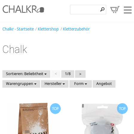
Klettershop
Chalkr - Startseite
Klettershop
Kletterzubehör
Klettermarken
Chalk
Entdecken
Angebote
Hilfe, Kontakt
Sortieren: Beliebtheit
<
1/8
>
Warengruppen
Hersteller
Form
Angebot
Kundenbereich
Wunschzettel