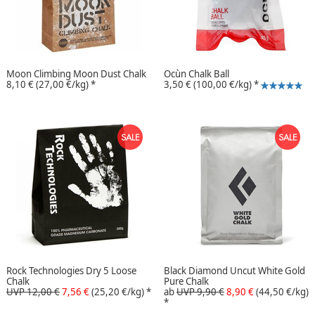
Moon Climbing Moon Dust Chalk
Ocùn Chalk Ball
8,10 €
(27,00 €/kg)
*
3,50 €
(100,00 €/kg)
*
Rock Technologies Dry 5 Loose
Black Diamond Uncut White Gold
Chalk
Pure Chalk
UVP 12,00 €
7,56 €
(25,20 €/kg)
*
ab
UVP 9,90 €
8,90 €
(44,50 €/kg)
*