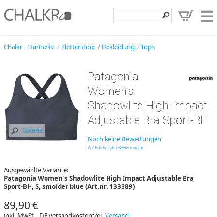
Klettershop
Chalkr - Startseite
Klettershop
Bekleidung
Tops
Klettermarken
Patagonia
Entdecken
Women's
Angebote
Shadowlite High Impact
Adjustable Bra Sport-BH
Hilfe, Kontakt
Galerie
Kundenbereich
Noch keine Bewertungen
Zur Echtheit der Bewertungen
Wunschzettel
Ausgewählte Variante:
Patagonia Women's Shadowlite High Impact Adjustable Bra
Sport-BH, S, smolder blue (Art.nr. 133389)
89,90 €
inkl. MwSt., DE versandkostenfrei,
Versand