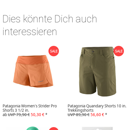
Dies könnte Dich auch
interessieren
Patagonia Women's Strider Pro
Patagonia Quandary Shorts 10 in.
Shorts 3 1/2 in.
Trekkingshorts
ab
UVP 79,90 €
50,30 €
*
UVP 89,90 €
56,60 €
*