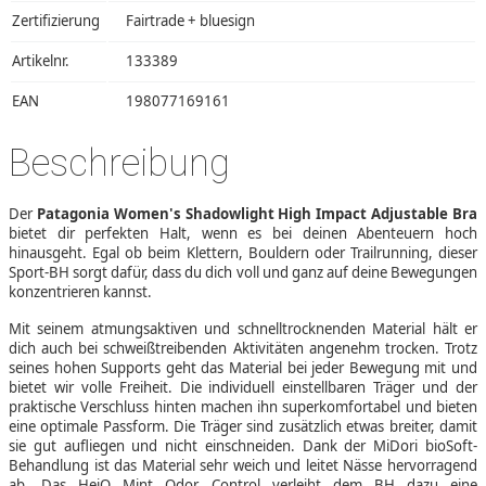
Zertifizierung
Fairtrade + bluesign
Artikelnr.
133389
EAN
198077169161
Beschreibung
Der
Patagonia Women's Shadowlight High Impact Adjustable Bra
bietet dir perfekten Halt, wenn es bei deinen Abenteuern hoch
hinausgeht. Egal ob beim Klettern, Bouldern oder Trailrunning, dieser
Sport-BH sorgt dafür, dass du dich voll und ganz auf deine Bewegungen
konzentrieren kannst.
Mit seinem atmungsaktiven und schnelltrocknenden Material hält er
dich auch bei schweißtreibenden Aktivitäten angenehm trocken. Trotz
seines hohen Supports geht das Material bei jeder Bewegung mit und
bietet wir volle Freiheit. Die individuell einstellbaren Träger und der
praktische Verschluss hinten machen ihn superkomfortabel und bieten
eine optimale Passform. Die Träger sind zusätzlich etwas breiter, damit
sie gut aufliegen und nicht einschneiden. Dank der MiDori bioSoft-
Behandlung ist das Material sehr weich und leitet Nässe hervorragend
ab. Das HeiQ Mint Odor Control verleiht dem BH dazu eine