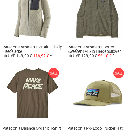
Patagonia Women's R1 Air Full-Zip
Patagonia Women's Better
Fleecejacke
Sweater 1/4 Zip Fleecepullover
ab
UVP 149,90 €
116,92 €
*
ab
UVP 129,90 €
96,10 €
*
Patagonia Balance Organic T-Shirt
Patagonia P-6 Logo Trucker Hat