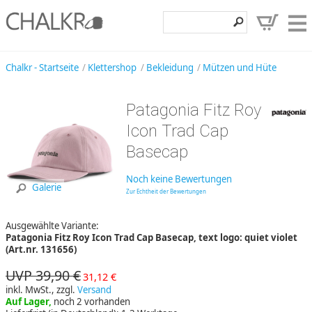
Klettershop
Chalkr - Startseite
Klettershop
Bekleidung
Mützen und Hüte
Klettermarken
Patagonia Fitz Roy
Entdecken
Icon Trad Cap
Angebote
Basecap
Hilfe, Kontakt
Noch keine Bewertungen
Galerie
Zur Echtheit der Bewertungen
Kundenbereich
Ausgewählte Variante:
Wunschzettel
Patagonia Fitz Roy Icon Trad Cap Basecap, text logo: quiet violet
(Art.nr. 131656)
UVP 39,90 €
31,12 €
inkl. MwSt., zzgl.
Versand
Auf Lager,
noch 2 vorhanden