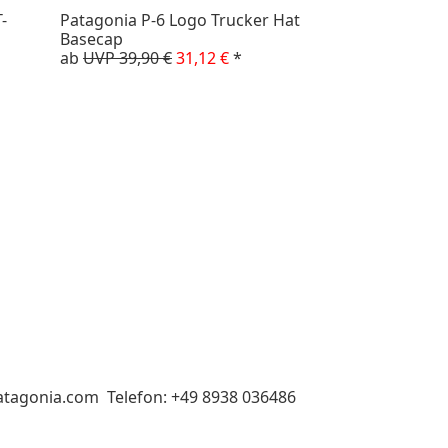
-
Patagonia P-6 Logo Trucker Hat
Basecap
ab
UVP 39,90 €
31,12 €
*
atagonia.com Telefon: +49 8938 036486