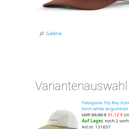
Galerie
Variantenauswahl
Patagonia Fitz Roy Icon
birch white w/gumtree
UVP 39,90 €
31,12 €
(in
Auf Lager,
noch 2 vor
Art.nr. 131657