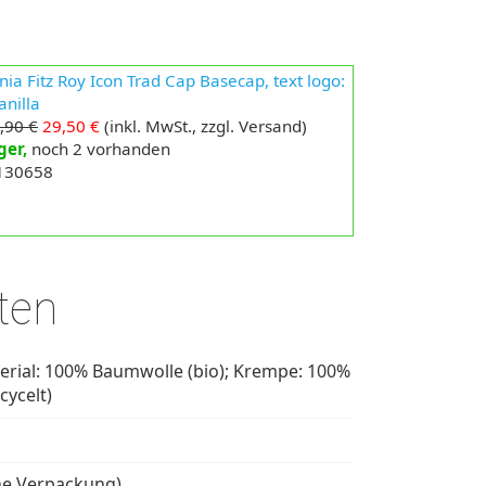
ia Fitz Roy Icon Trad Cap Basecap, text logo:
anilla
,90 €
29,50 €
(inkl. MwSt., zzgl. Versand)
ger,
noch 2 vorhanden
 130658
ten
rial: 100% Baumwolle (bio); Krempe: 100%
cycelt)
ne Verpackung)