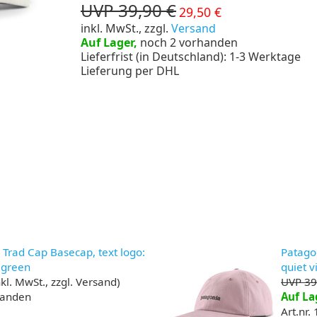
UVP 39,90 €
29,50 €
inkl. MwSt., zzgl.
Versand
Auf Lager,
noch 2 vorhanden
Lieferfrist (in Deutschland): 1-3 Werktage
Lieferung per DHL
 Trad Cap Basecap, text logo:
Patagon
 green
quiet v
kl. MwSt., zzgl. Versand)
UVP 39
handen
Auf La
Art.nr.