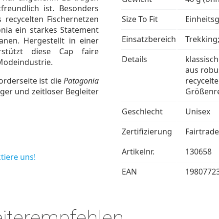
freundlich ist. Besonders
s recycelten Fischernetzen
Size To Fit
Einheits
gonia ein starkes Statement
Einsatzbereich
Trekking
nen. Hergestellt in einer
erstützt diese Cap faire
Details
klassisc
Modeindustrie.
aus robu
rderseite ist die
Patagonia
recycelte
ger und zeitloser Begleiter
Größenre
Geschlecht
Unisex
Zertifizierung
Fairtrade
Artikelnr.
130658
tiere uns!
EAN
1980772
eiterempfehlen