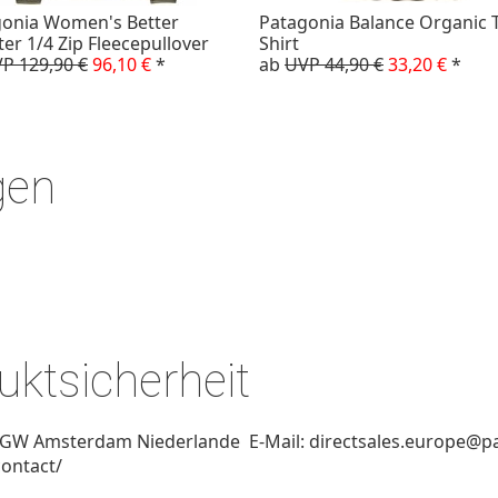
gonia Women's Better
Patagonia Balance Organic T
er 1/4 Zip Fleecepullover
Shirt
P 129,90 €
96,10 €
*
ab
UVP 44,90 €
33,20 €
*
gen
ktsicherheit
 GW Amsterdam Niederlande E-Mail: directsales.europe@p
contact/