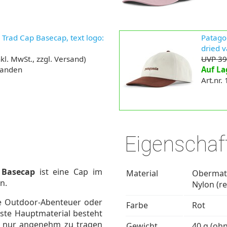
 Trad Cap Basecap, text logo:
Patagon
dried v
kl. MwSt., zzgl. Versand)
UVP 39
handen
Auf La
Art.nr.
Eigenschaf
 Basecap
ist eine Cap im
Material
Obermate
n.
Nylon (re
che Outdoor-Abenteuer oder
Farbe
Rot
ste Hauptmaterial besteht
t nur angenehm zu tragen
Gewicht
40 g (oh