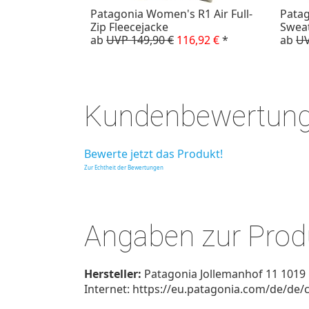
Patagonia Women's R1 Air Full-
Pata
Zip Fleecejacke
Sweat
ab
UVP 149,90 €
116,92 €
*
ab
UV
Kundenbewertun
Bewerte jetzt das Produkt!
Zur Echtheit der Bewertungen
Angaben zur Produ
Hersteller:
Patagonia Jollemanhof 11 1019
Internet: https://eu.patagonia.com/de/de/