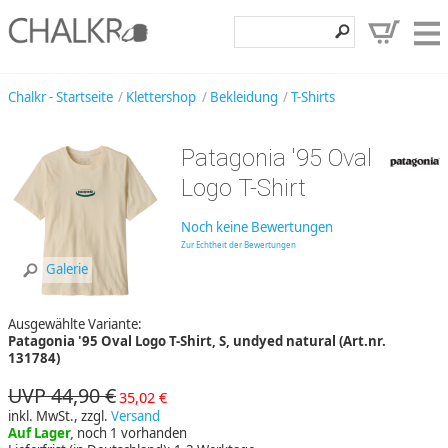
Klettershop
Chalkr - Startseite
Klettershop
Bekleidung
T-Shirts
Klettermarken
Patagonia '95 Oval
Entdecken
Logo T-Shirt
Angebote
Noch keine Bewertungen
Hilfe, Kontakt
Zur Echtheit der Bewertungen
Galerie
Kundenbereich
Ausgewählte Variante:
Wunschzettel
Patagonia '95 Oval Logo T-Shirt, S, undyed natural (Art.nr.
131784)
UVP 44,90 €
35,02 €
inkl. MwSt., zzgl.
Versand
Auf Lager,
noch 1 vorhanden