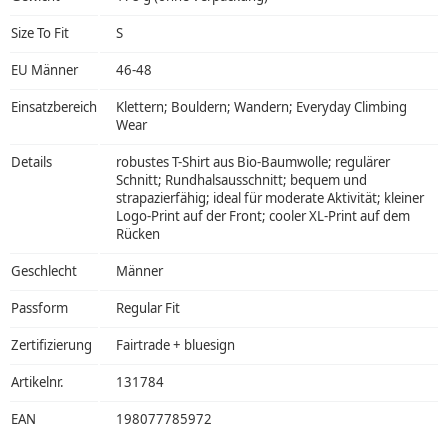
Size To Fit
S
EU Männer
46-48
Einsatzbereich
Klettern; Bouldern; Wandern; Everyday Climbing
Wear
Details
robustes T-Shirt aus Bio-Baumwolle; regulärer
Schnitt; Rundhalsausschnitt; bequem und
strapazierfähig; ideal für moderate Aktivität; kleiner
Logo-Print auf der Front; cooler XL-Print auf dem
Rücken
Geschlecht
Männer
Passform
Regular Fit
Zertifizierung
Fairtrade + bluesign
Artikelnr.
131784
EAN
198077785972