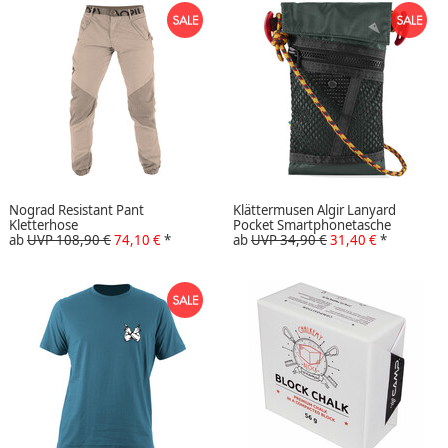
Nograd Resistant Pant
Klättermusen Algir Lanyard
Kletterhose
Pocket Smartphonetasche
ab
UVP 108,90 €
74,10 €
*
ab
UVP 34,90 €
31,40 €
*