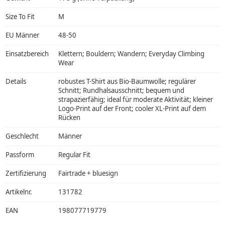
Size To Fit
M
EU Männer
48-50
Einsatzbereich
Klettern; Bouldern; Wandern; Everyday Climbing
Wear
Details
robustes T-Shirt aus Bio-Baumwolle; regulärer
Schnitt; Rundhalsausschnitt; bequem und
strapazierfähig; ideal für moderate Aktivität; kleiner
Logo-Print auf der Front; cooler XL-Print auf dem
Rücken
Geschlecht
Männer
Passform
Regular Fit
Zertifizierung
Fairtrade + bluesign
Artikelnr.
131782
EAN
198077719779