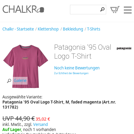
Klettershop
Chalkr - Startseite
Klettershop
Bekleidung
T-Shirts
Klettermarken
Patagonia '95 Oval
Entdecken
Logo T-Shirt
Angebote
Noch keine Bewertungen
Hilfe, Kontakt
Zur Echtheit der Bewertungen
Galerie
Kundenbereich
Ausgewählte Variante:
Wunschzettel
Patagonia '95 Oval Logo T-Shirt, M, faded magenta (Art.nr.
131782)
UVP 44,90 €
35,02 €
inkl. MwSt., zzgl.
Versand
Auf Lager,
noch 1 vorhanden