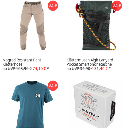
Nograd Resistant Pant
Klättermusen Algir Lanyard
Kletterhose
Pocket Smartphonetasche
ab
UVP 108,90 €
74,10 €
*
ab
UVP 34,90 €
31,40 €
*