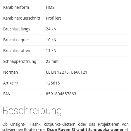
Karabinerform
HMS
Karabinerquerschnitt
Profiliert
Bruchlast längs
24 kN
Bruchlast quer
10 kN
Bruchlast offen
11 kN
Schnapperöffnung
23 mm
Normen
CE EN 12275, UIAA 121
Artikelnr.
125615
EAN
8591804657863
Beschreibung
Ob Onsight-, Flash-, Rotpunkt-Klettern oder das Projektieren von
schwierigen Routen - der
Ocun Raven Straight Schnappkarabiner
ist