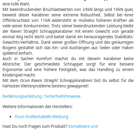
eine tolle Wahl.
Mit beeindruckenden Bruchlastwerten von 24kN längs und 10kN quer,
beweist dieser Karabiner seine extreme Robustheit. Selbst bei einer
Offenbruchlast von 11kN widersteht er mühelos höheren Kräften als
viele seiner Konkurrenten. Trotz seiner beeindruckenden Leistung bleibt
der Raven Straight Schnappkarabiner mit einem Gewicht von gerade
einmal 46g recht leicht und bietet damit ein herausragendes Stabilitäts-
Gewichts-Verhältnis. Dank seiner großen Öffnung und des geräumigen
Bogens gestaltet sich das Ein- und Aushängen aus Seilen oder Haken
spielend einfach.
Auch in Sachen Komfort machst du mit diesem Karabiner keine
Abstriche: Der geschmiedete Schnapper sorgt für eine bessere
Ergonomie und eine höhere Festigkeit, was das Handling zu einem
Kinderspiel macht.
Mit dem
Ocun Raven Straight Schnappkarabiner
bist du selbst für die
härtesten Kletterprobleme bestens gewappnet!
Bedienungsanleitung / Sicherheitshinweise
Weitere Informationen des Herstellers:
Ocun Größentabelle Kleidung
Hast Du noch Fragen zum Produkt?
Kontaktiere uns!