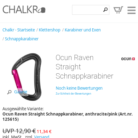
Klettershop
Chalkr - Startseite
Klettershop
Karabiner und Exen
Schnappkarabiner
Klettermarken
Entdecken
Ocun Raven
Angebote
Straight
Schnappkarabiner
Hilfe, Kontakt
Kundenbereich
Noch keine Bewertungen
Galerie
Zur Echtheit der Bewertungen
Wunschzettel
Ausgewählte Variante:
Ocun Raven Straight Schnappkarabiner, anthracite/pink (Art.nr.
125615)
UVP 12,90 €
11,34 €
inkl. MwSt., zzgl.
Versand