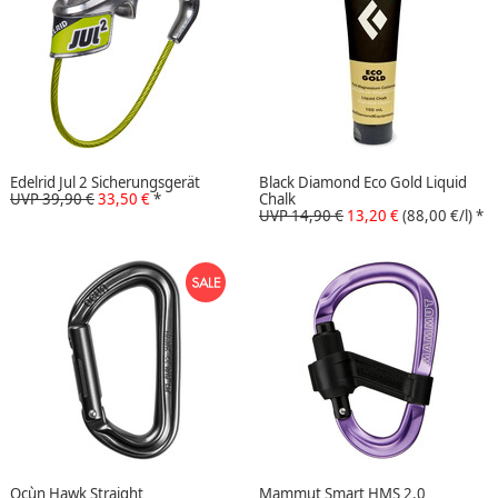
Edelrid Jul 2 Sicherungsgerät
Black Diamond Eco Gold Liquid
UVP 39,90 €
33,50 €
*
Chalk
UVP 14,90 €
13,20 €
(88,00 €/l)
*
Ocùn Hawk Straight
Mammut Smart HMS 2.0