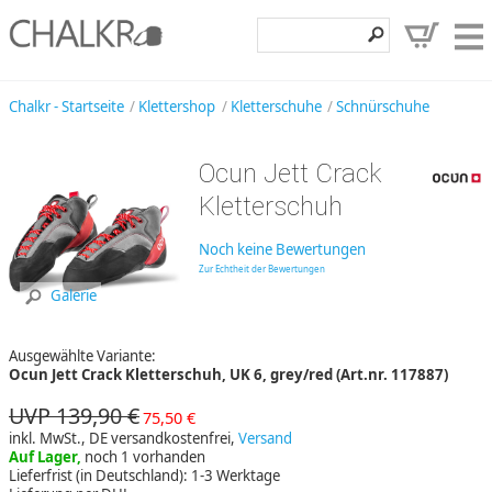
Klettershop
Chalkr - Startseite
Klettershop
Kletterschuhe
Schnürschuhe
Klettermarken
Ocun Jett Crack
Entdecken
Kletterschuh
Angebote
Noch keine Bewertungen
Hilfe, Kontakt
Zur Echtheit der Bewertungen
Galerie
Kundenbereich
Ausgewählte Variante:
Wunschzettel
Ocun Jett Crack Kletterschuh, UK 6, grey/red (Art.nr. 117887)
UVP 139,90 €
75,50 €
inkl. MwSt., DE versandkostenfrei,
Versand
Auf Lager,
noch 1 vorhanden
Lieferfrist (in Deutschland): 1-3 Werktage