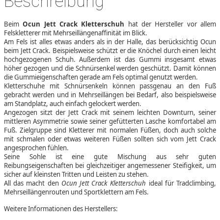
Beschreibung
Beim
Ocun Jett Crack Kletterschuh
hat der Hersteller vor allem
Felskletterer mit Mehrseillängenaffinität im Blick.
Am Fels ist alles etwas anders als in der Halle, das berücksichtig Ocun
beim Jett Crack. Beispielsweise schützt er die Knöchel durch einen leicht
hochgezogenen Schuh. Außerdem ist das Gummi insgesamt etwas
höher gezogen und die Schnürsenkel werden geschützt. Damit können
die Gummieigenschaften gerade am Fels optimal genutzt werden.
Kletterschuhe mit Schnürsenkeln können passgenau an den Fuß
gebracht werden und in Mehrseillängen bei Bedarf, also beispielsweise
am Standplatz, auch einfach gelockert werden.
Angezogen sitzt der Jett Crack mit seinem leichten Downturn, seiner
mittleren Asymmetrie sowie seiner gefütterten Lasche komfortabel am
Fuß. Zielgruppe sind Kletterer mit normalen Füßen, doch auch solche
mit schmalen oder etwas weiteren Füßen sollten sich vom Jett Crack
angesprochen fühlen.
Seine Sohle ist eine gute Mischung aus sehr guten
Reibungseigenschaften bei gleichzeitiger angemessener Steifigkeit, um
sicher auf kleinsten Tritten und Leisten zu stehen.
All das macht den
Ocun Jett Crack Kletterschuh
ideal für Tradclimbing,
Mehrseillängenrouten und Sportklettern am Fels.
Weitere Informationen des Herstellers: