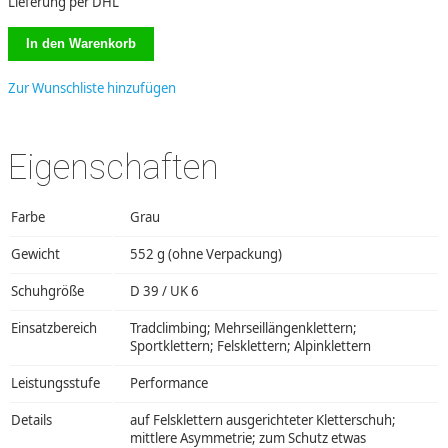
Lieferung per DHL
Zur Wunschliste hinzufügen
Eigenschaften
Farbe
Grau
Gewicht
552 g (ohne Verpackung)
Schuhgröße
D 39 / UK 6
Einsatzbereich
Tradclimbing; Mehrseillängenklettern;
Sportklettern; Felsklettern; Alpinklettern
Leistungsstufe
Performance
Details
auf Felsklettern ausgerichteter Kletterschuh;
mittlere Asymmetrie; zum Schutz etwas