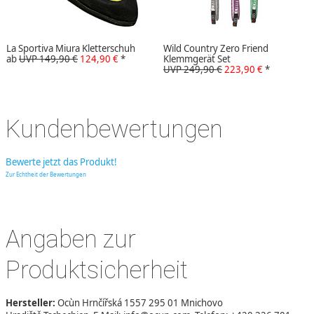
La Sportiva Miura Kletterschuh
Wild Country Zero Friend
ab
UVP 149,90 €
124,90 €
*
Klemmgerät Set
UVP 249,90 €
223,90 €
*
Kundenbewertungen
Bewerte jetzt das Produkt!
Zur Echtheit der Bewertungen
Angaben zur
Produktsicherheit
Hersteller:
Ocùn Hrnčířská 1557 295 01 Mnichovo