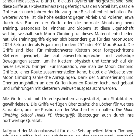
School Holds Sets A, B und C, die aus Polyurethan hergestellt sind, sind
diese Griffe aus Polyesterharz (PE) gefertigt was den Vorteil hat, dass die
Griffe auch nach Jahren der Nutzung ihre Beschaffenheit behalten. Ein
weiterer Vorteil ist die hohe Resistenz gegen Abrieb und Polieren, etwa
durch das Bürsten der Griffe oder die normale Abnutzung beim
Training. Besonders bei Pinches und Slopern ist diese Eigenschaft
wichtig, weshalb sich Moon Climbing für dieses Material entschieden
hat. Die Trainingsgriffe eignen sich besonders gut für das MoonBoard
2024 Setup oder als Ergänzung für dein 25° oder 40° MoonBoard. Die
Griffe sind ideal für mittelschweres Klettern oder fortgeschrittene
Kletterer geeignet, die auf abwechslungsreiche und vielseitige
Bewegungen setzen, um ihr Klettern physisch und technisch auf ein
neues Level zu bringen. Für Inspiration, wie man die Moon Climbing
Griffe zu einer Route zusammenstellen kann, bietet die Webseite von
Moon Climbing zahlreiche Anregungen. Dank der Nummerierung und
Orientierungshilfen an den Griffen können Routen leicht nachgebaut
und Erfahrungen mit Kletterern weltweit ausgetauscht werden.
Alle Griffe sind mit Unterlegscheiben ausgestattet, um Stabilität zu
gewährleisten. Die Griffe verfügen über zusätzliche Löcher für weitere
Schrauben, um ihre Position an der Wand sicher zu halten. Die
Moon
Climbing School Holds PE Klettergriffe
überzeugen auch durch ihre
hochwertige Qualität.
Aufgrund der Materialauswahl für diese Sets appelliert Moon Climbing