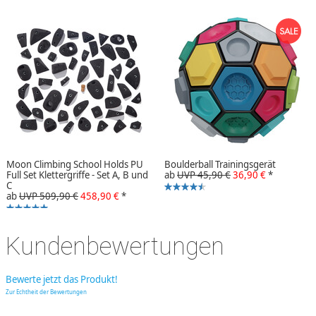
Moon Climbing School Holds PU
Boulderball Trainingsgerät
Full Set Klettergriffe - Set A, B und
ab
UVP 45,90 €
36,90 €
*
C
ab
UVP 509,90 €
458,90 €
*
Kundenbewertungen
Bewerte jetzt das Produkt!
Zur Echtheit der Bewertungen