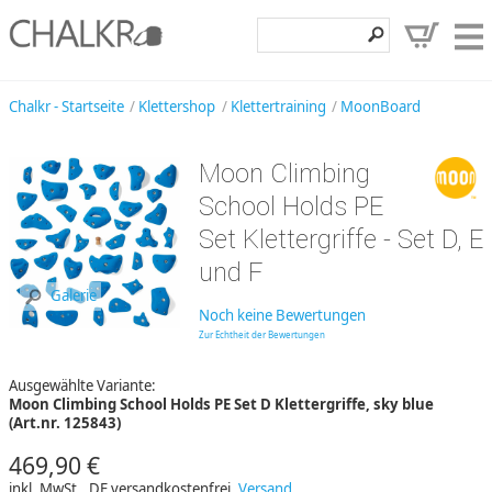
Klettershop
Chalkr - Startseite
Klettershop
Klettertraining
MoonBoard
Klettermarken
Moon Climbing
Entdecken
School Holds PE
Angebote
Set Klettergriffe - Set D, E
und F
Hilfe, Kontakt
Galerie
Kundenbereich
Noch keine Bewertungen
Zur Echtheit der Bewertungen
Wunschzettel
Ausgewählte Variante:
Moon Climbing School Holds PE Set D Klettergriffe, sky blue
(Art.nr. 125843)
469,90 €
inkl. MwSt., DE versandkostenfrei,
Versand