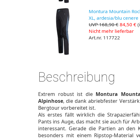
Montura Mountain Rock 
XL, ardesia/blu cenere
UVP 168,90 €
84,50 €
(
Nicht mehr lieferbar
Art.nr. 117722
Beschreibung
Extrem robust ist die
Montura Mountai
Alpinhose
, die dank abriebfester Verstär
Bergtour vorbereitet ist.
Als erstes fällt wirklich die Strapazierf
Pants ins Auge, das macht sie auch für Ar
interessant. Gerade die Partien an den
besonders mit einem Ripstop-Material ve