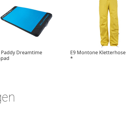
 Paddy Dreamtime
E9 Montone Kletterhose
hpad
*
gen