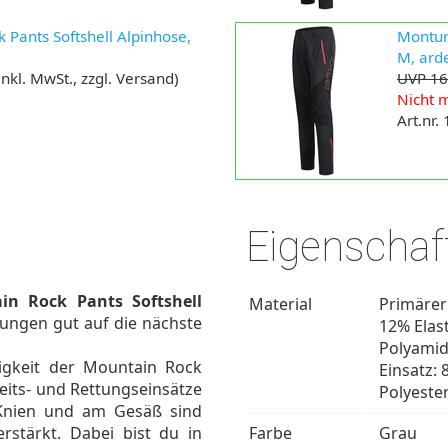
Pants Softshell Alpinhose,
Montur
M, ard
inkl. MwSt., zzgl. Versand)
UVP 16
Nicht m
Art.nr.
Eigenschaf
n Rock Pants Softshell
Material
Primärer
kungen gut auf die nächste
12% Elas
Polyamid,
ähigkeit der Mountain Rock
Einsatz: 
beits- und Rettungseinsätze
Polyeste
 Knien und am Gesäß sind
rstärkt. Dabei bist du in
Farbe
Grau