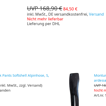
UVP 168,90 €
84,50 €
inkl. MwSt., DE versandkostenfrei,
Versand
Nicht mehr lieferbar
Lieferung per DHL
Pants Softshell Alpinhose, S,
Montura
ardesi
inkl. MwSt., zzgl. Versand)
UVP 16
handen
Nicht m
Art.nr.