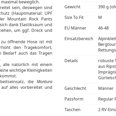
 maximal beweglich.
Gewicht
390 g (o
reitet sein, deswegen sind
hutz (Hauptmaterial: UPF
Size To Fit
M
der Mountain Rock Pants
 sich dank Elastiksaum und
EU Männer
46-48
ziehen, um ggf. Dreck und
Einsatzbereich
Alpinklet
 zu öffnende Hose ist mit
Bergtour
rhöht den Tragekomfort,
Rettungs
ei Bedarf auch das Tragen
.
Details
robuste 
alle natürlich mit einem
aus Rips
deine wichtige Kleinigkeiten
Imprägni
 kommst.
Gürtelsc
beitseinsatz, die
Montura
 auf alles vorbereitet und
Geschlecht
Männer
Passform
Regular F
Taschen
2 RV-Ein