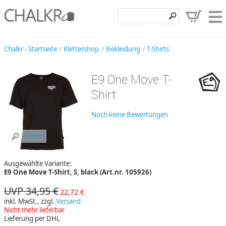
Klettershop
Chalkr - Startseite
Klettershop
Bekleidung
T-Shirts
Klettermarken
E9 One Move T-
Entdecken
Shirt
Angebote
Noch keine Bewertungen
Hilfe, Kontakt
Galerie
Kundenbereich
Ausgewählte Variante:
Wunschzettel
E9 One Move T-Shirt, S, black (Art.nr. 105926)
UVP 34,95 €
22,72 €
inkl. MwSt., zzgl.
Versand
Nicht mehr lieferbar
Lieferung per DHL