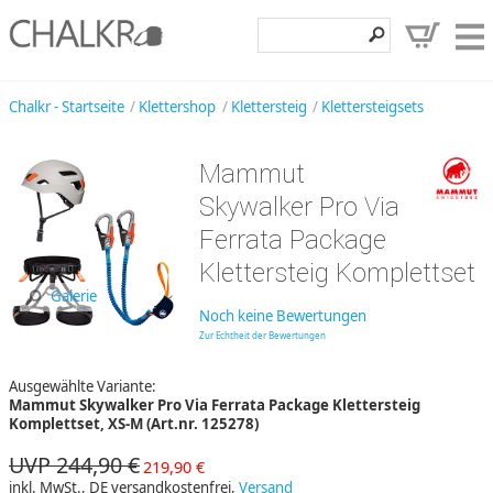
Klettershop
Chalkr - Startseite
Klettershop
Klettersteig
Klettersteigsets
Klettermarken
Mammut
Entdecken
Skywalker Pro Via
Angebote
Ferrata Package
Klettersteig Komplettset
Hilfe, Kontakt
Galerie
Kundenbereich
Noch keine Bewertungen
Zur Echtheit der Bewertungen
Wunschzettel
Ausgewählte Variante:
Mammut Skywalker Pro Via Ferrata Package Klettersteig
Komplettset, XS-M (Art.nr. 125278)
UVP 244,90 €
219,90 €
inkl. MwSt., DE versandkostenfrei,
Versand