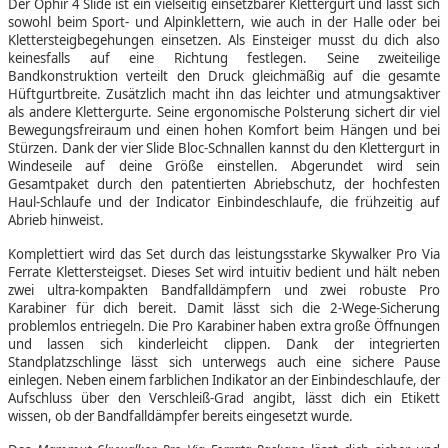
Der Ophir 4 Slide ist ein vielseitig einsetzbarer Klettergurt und lässt sich
sowohl beim Sport- und Alpinklettern, wie auch in der Halle oder bei
Klettersteigbegehungen einsetzen. Als Einsteiger musst du dich also
keinesfalls auf eine Richtung festlegen. Seine zweiteilige
Bandkonstruktion verteilt den Druck gleichmäßig auf die gesamte
Hüftgurtbreite. Zusätzlich macht ihn das leichter und atmungsaktiver
als andere Klettergurte. Seine ergonomische Polsterung sichert dir viel
Bewegungsfreiraum und einen hohen Komfort beim Hängen und bei
Stürzen. Dank der vier Slide Bloc-Schnallen kannst du den Klettergurt in
Windeseile auf deine Größe einstellen. Abgerundet wird sein
Gesamtpaket durch den patentierten Abriebschutz, der hochfesten
Haul-Schlaufe und der Indicator Einbindeschlaufe, die frühzeitig auf
Abrieb hinweist.
Komplettiert wird das Set durch das leistungsstarke Skywalker Pro Via
Ferrate Klettersteigset. Dieses Set wird intuitiv bedient und hält neben
zwei ultra-kompakten Bandfalldämpfern und zwei robuste Pro
Karabiner für dich bereit. Damit lässt sich die 2-Wege-Sicherung
problemlos entriegeln. Die Pro Karabiner haben extra große Öffnungen
und lassen sich kinderleicht clippen. Dank der integrierten
Standplatzschlinge lässt sich unterwegs auch eine sichere Pause
einlegen. Neben einem farblichen Indikator an der Einbindeschlaufe, der
Aufschluss über den Verschleiß-Grad angibt, lässt dich ein Etikett
wissen, ob der Bandfalldämpfer bereits eingesetzt wurde.