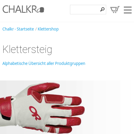
Klettershop
Chalkr - Startseite
Klettershop
Klettermarken
Klettersteig
Entdecken
Angebote
Alphabetische Übersicht aller Produktgruppen
Hilfe, Kontakt
Kundenbereich
Wunschzettel