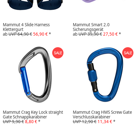
Mammut 4 Slide Harness
Mammut Smart 2.0
Klettergurt
Sicherungsgerät
ab
UVP 64,90 €
56,90 €
*
ab
UVP 39,90 €
27,50 €
*
Mammut Crag Key Lock straight
Mammut Crag HMS Screw Gate
Gate Schnappkarabiner
Verschlusskarabiner
UVP 9,90 €
8,80 €
*
UVP 12,90 €
11,34 €
*