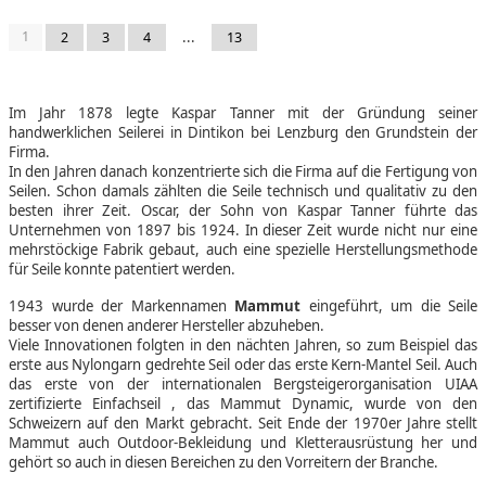
1
...
2
3
4
13
Im Jahr 1878 legte Kaspar Tanner mit der Gründung seiner
handwerklichen Seilerei in Dintikon bei Lenzburg den Grundstein der
Firma.
In den Jahren danach konzentrierte sich die Firma auf die Fertigung von
Seilen. Schon damals zählten die Seile technisch und qualitativ zu den
besten ihrer Zeit. Oscar, der Sohn von Kaspar Tanner führte das
Unternehmen von 1897 bis 1924. In dieser Zeit wurde nicht nur eine
mehrstöckige Fabrik gebaut, auch eine spezielle Herstellungsmethode
für Seile konnte patentiert werden.
1943 wurde der Markennamen
Mammut
eingeführt, um die Seile
besser von denen anderer Hersteller abzuheben.
Viele Innovationen folgten in den nächten Jahren, so zum Beispiel das
erste aus Nylongarn gedrehte Seil oder das erste Kern-Mantel Seil. Auch
das erste von der internationalen Bergsteigerorganisation UIAA
zertifizierte Einfachseil , das Mammut Dynamic, wurde von den
Schweizern auf den Markt gebracht. Seit Ende der 1970er Jahre stellt
Mammut auch Outdoor-Bekleidung und Kletterausrüstung her und
gehört so auch in diesen Bereichen zu den Vorreitern der Branche.