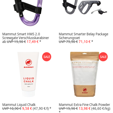
Mammut Smart HMS 2.0
Mammut Smarter Belay Package
Screwgate Verschlusskarabiner
Sicherungsset
ab
UVP 19,90 €
17,49 €
*
UVP 79,90 €
71,10 €
*
Mammut Liquid Chalk
Mammut Extra Fine Chalk Powder
UVP 10,90 €
9,58 €
(47,90 €/l)
*
UVP 15,90 €
13,98 €
(46,60 €/kg)
*