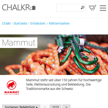
Klettershop
Chalkr - Startseite
Entdecken
Klettermarken
Klettermarken
Mammut
Entdecken
Angebote
Hilfe, Kontakt
Kundenbereich
Wunschzettel
Mammut steht seit über 150 Jahren für hochwertige
Seile, Kletterausrüstung und Bekleidung. Die
Traditionsmarke aus der Schweiz.
Sortieren: Beliebtheit
<
1/13
>