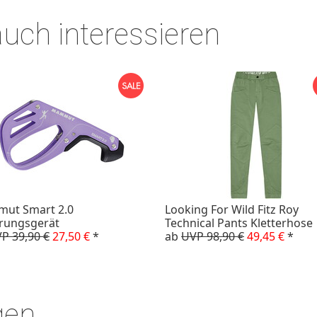
auch interessieren
ut Smart 2.0
Looking For Wild Fitz Roy
rungsgerät
Technical Pants Kletterhose
P 39,90 €
27,50 €
*
ab
UVP 98,90 €
49,45 €
*
gen