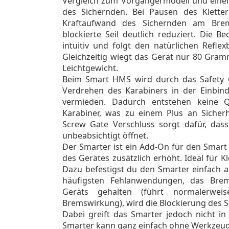
Vergleich zum Vorgängermodell und eine
des Sichernden. Bei Pausen des Klette
Kraftaufwand des Sichernden am Brem
blockierte Seil deutlich reduziert. Die B
intuitiv und folgt den natürlichen Refl
Gleichzeitig wiegt das Gerät nur 80 Gram
Leichtgewicht.
Beim Smart HMS wird durch das Safety G
Verdrehen des Karabiners in der Einbin
vermieden. Dadurch entstehen keine 
Karabiner, was zu einem Plus an Sicherhe
Screw Gate Verschluss sorgt dafür, dass
unbeabsichtigt öffnet.
Der Smarter ist ein Add-On für den Smart 
des Gerätes zusätzlich erhöht. Ideal für K
Dazu befestigst du den Smarter einfach a
häufigsten Fehlanwendungen, das Brem
Geräts gehalten (führt normalerwe
Bremswirkung), wird die Blockierung des Se
Dabei greift das Smarter jedoch nicht in
Smarter kann ganz einfach ohne Werkzeug