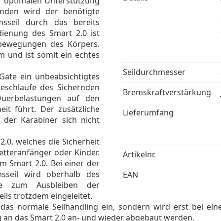
r optimalen Unterstützung
rnden wird der benötigte
sseil durch das bereits
edienung des Smart 2.0 ist
exbewegungen des Körpers.
m und ist somit ein echtes
Seildurchmesser
ate ein unbeabsichtigtes
deschlaufe des Sichernden
Bremskraftverstärkung
Querbelastungen auf den
it führt. Der zusätzliche
Lieferumfang
 der Karabiner sich nicht
2.0, welches die Sicherheit
letteranfänger oder Kinder.
Artikelnr.
m Smart 2.0. Bei einer der
sseil wird oberhalb des
EAN
ise zum Ausbleiben der
ils trotzdem eingeleitet.
 das normale Seilhandling ein, sondern wird erst bei ein
 an das Smart 2.0 an- und wieder abgebaut werden.