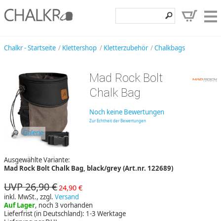
Klettershop
Chalkr - Startseite
Klettershop
Kletterzubehör
Chalkbags
Klettermarken
Mad Rock Bolt
Entdecken
Chalk Bag
Angebote
Noch keine Bewertungen
Hilfe, Kontakt
Zur Echtheit der Bewertungen
Galerie
Kundenbereich
Ausgewählte Variante:
Wunschzettel
Mad Rock Bolt Chalk Bag, black/grey (Art.nr. 122689)
UVP 26,90 €
24,90 €
inkl. MwSt., zzgl.
Versand
Auf Lager
, noch 3 vorhanden
Lieferfrist (in Deutschland): 1-3 Werktage