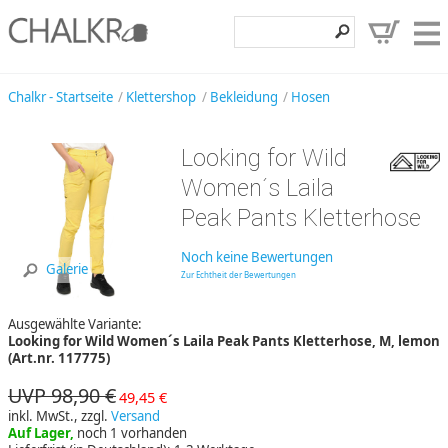
Klettershop
Chalkr - Startseite
Klettershop
Bekleidung
Hosen
Klettermarken
Looking for Wild
Entdecken
Women´s Laila
Angebote
Peak Pants Kletterhose
Hilfe, Kontakt
Noch keine Bewertungen
Galerie
Zur Echtheit der Bewertungen
Kundenbereich
Ausgewählte Variante:
Wunschzettel
Looking for Wild Women´s Laila Peak Pants Kletterhose, M, lemon
(Art.nr. 117775)
UVP 98,90 €
49,45 €
inkl. MwSt., zzgl.
Versand
Auf Lager,
noch 1 vorhanden