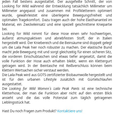
jeden Fall bestens ausgestattet. Der ausgefeilte Schnitt, der von
Looking for Wild während der Entwicklung tatsächlich Millimeter um
Millimeter angepasst und zusammen mit Profikletterern optimiert
wurde, gewährleistet eine überlegene Bewegungsfreiheit und
optimalen Tragekomfort. Dazu tragen auch der hohe Elasthananteil im
Material, ein Zwickeleinsatz und eine speziell geschnittene Kniepartie
bei.
Looking for Wild nimmt für diese Hose einen sehr hochwertigen,
äußerst atmungsaktiven und abriebfesten Stoff, der in Italien
hergestellt wird. Der Kniebereich und die Beinsäume sind doppelt gelegt
um die Laila Peak hier noch robuster zu machen. Der elastische Bund
macht jede Bewegung mit und sorgt gleichzeitig für einen sicheren Sitz,
die vorderen Einschubtaschen sind etwas tiefer angesetzt, damit die
volle Funktion der Hose auch erhalten bleibt, wenn ein Klettergurt
getragen wird. In der Beintasche mit Reißverschluss können beim
Klettern Wertsachen sicher verstaut werden.
Die Laila Peak wird aus GOTS-zertifizierter Biobaumwolle hergestellt und
ist für den urbanen Lifestyle zusätzlich mit Gürtelschlaufen
ausgestattet.
Die
Looking for Wild Women´s Laila Peak Pants
ist eine technische
Kletterhose, der man die Funktion aber nicht auf den ersten Blick
ansieht und die das volle Potenzial zum täglich getragenen
Lieblingsstück hat.
Hast Du noch Fragen zum Produkt?
Kontaktiere uns!