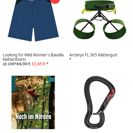
Looking for Wild Women´s Bavella
Arcteryx FL 365 Klettergurt
Klettershorts
*
ab
UVP 64,90 €
32,45 €
*