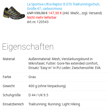
La Sportiva Ultra Raptor II GTX Trailrunningschuh,
Größe 47, carbon/moss
UVP 199,90 €
147,90 €
(inkl. MwSt., zzgl. Versand)
Nicht mehr lieferbar
Art.nr. 120543
Eigenschaften
Material
Außenmaterial: Mesh, Verstärkungsbund in
Mikrofaser; Futter: Gore-Tex extended comfort,
Einsatz "Easy-in" in PU Leder; Zwischensohle: EVA
Farbe
Grau
Gewicht
400 g (ohne Verpackung)
Schuhgröße
D 44 / UK 9.5
Einsatzbereich
Trailrunning; Running; Light Hiking