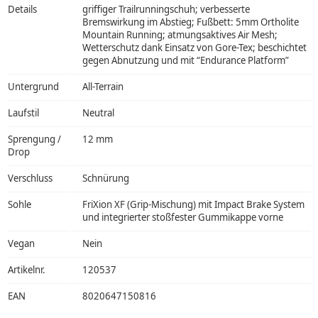
Details
griffiger Trailrunningschuh; verbesserte
Bremswirkung im Abstieg; Fußbett: 5mm Ortholite
Mountain Running; atmungsaktives Air Mesh;
Wetterschutz dank Einsatz von Gore-Tex; beschichtet
gegen Abnutzung und mit “Endurance Platform”
Untergrund
All-Terrain
Laufstil
Neutral
Sprengung /
12 mm
Drop
Verschluss
Schnürung
Sohle
FriXion XF (Grip-Mischung) mit Impact Brake System
und integrierter stoßfester Gummikappe vorne
Vegan
Nein
Artikelnr.
120537
EAN
8020647150816