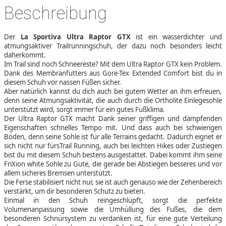
Beschreibung
Der
La Sportiva Ultra Raptor GTX
ist ein wasserdichter und
atmungsaktiver Trailrunningschuh, der dazu noch besonders leicht
daherkommt.
Im Trail sind noch Schneereste? Mit dem Ultra Raptor GTX kein Problem.
Dank des Membranfutters aus Gore-Tex Extended Comfort bist du in
diesem Schuh vor nassen Füßen sicher.
Aber natürlich kannst du dich auch bei gutem Wetter an ihm erfreuen,
denn seine Atmungsaktivität, die auch durch die Ortholite Einlegesohle
unterstützt wird, sorgt immer für ein gutes Fußklima.
Der Ultra Raptor GTX macht Dank seiner griffigen und dämpfenden
Eigenschaften schnelles Tempo mit. Und dass auch bei schwierigen
Böden, denn seine Sohle ist für alle Terrains gedacht. Dadurch eignet er
sich nicht nur fürsTrail Running, auch bei leichten Hikes oder Zustiegen
bist du mit diesem Schuh bestens ausgestattet. Dabei kommt ihm seine
FriXion white Sohle zu Gute, die gerade bei Abstiegen besseres und vor
allem sicheres Bremsen unterstützt.
Die Ferse stabilisiert nicht nur, sie ist auch genauso wie der Zehenbereich
verstärkt, um dir besonderen Schutz zu bieten.
Einmal in den Schuh reingeschlüpft, sorgt die perfekte
Volumenanpassung sowie die Umhüllung des Fußes, die dem
besonderen Schnürsystem zu verdanken ist, für eine gute Verteilung