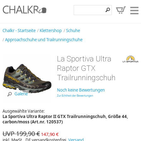
Klettershop
Chalkr - Startseite
Klettershop
Schuhe
Approachschuhe und Trailrunningschuhe
Klettermarken
Entdecken
La Sportiva Ultra
Angebote
Raptor GTX
Trailrunningschuh
Hilfe, Kontakt
Kundenbereich
Noch keine Bewertungen
Galerie
Zur Echtheit der Bewertungen
Wunschzettel
Ausgewählte Variante:
La Sportiva Ultra Raptor II GTX Trailrunningschuh, Größe 44,
carbon/moss (Art.nr. 120537)
UVP 199,90 €
147,90 €
inkl. MwSt., DE versandkostenfrei,
Versand