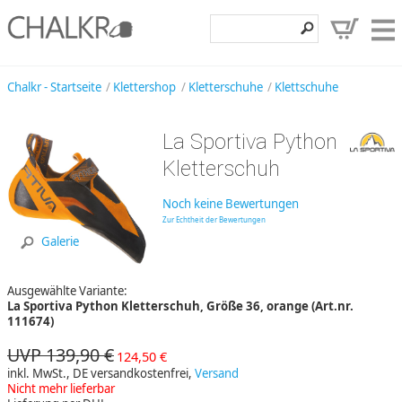
Klettershop
Chalkr - Startseite
Klettershop
Kletterschuhe
Klettschuhe
Klettermarken
La Sportiva Python
Entdecken
Kletterschuh
Angebote
Noch keine Bewertungen
Hilfe, Kontakt
Zur Echtheit der Bewertungen
Galerie
Kundenbereich
Ausgewählte Variante:
Wunschzettel
La Sportiva Python Kletterschuh, Größe 36, orange (Art.nr.
111674)
UVP 139,90 €
124,50 €
inkl. MwSt., DE versandkostenfrei,
Versand
Nicht mehr lieferbar