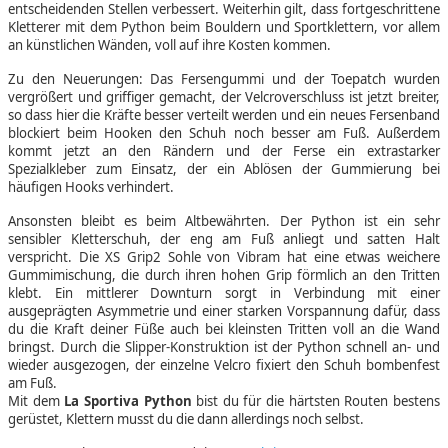
entscheidenden Stellen verbessert. Weiterhin gilt, dass fortgeschrittene
Kletterer mit dem Python beim Bouldern und Sportklettern, vor allem
an künstlichen Wänden, voll auf ihre Kosten kommen.
Zu den Neuerungen: Das Fersengummi und der Toepatch wurden
vergrößert und griffiger gemacht, der Velcroverschluss ist jetzt breiter,
so dass hier die Kräfte besser verteilt werden und ein neues Fersenband
blockiert beim Hooken den Schuh noch besser am Fuß. Außerdem
kommt jetzt an den Rändern und der Ferse ein extrastarker
Spezialkleber zum Einsatz, der ein Ablösen der Gummierung bei
häufigen Hooks verhindert.
Ansonsten bleibt es beim Altbewährten. Der Python ist ein sehr
sensibler Kletterschuh, der eng am Fuß anliegt und satten Halt
verspricht. Die XS Grip2 Sohle von Vibram hat eine etwas weichere
Gummimischung, die durch ihren hohen Grip förmlich an den Tritten
klebt. Ein mittlerer Downturn sorgt in Verbindung mit einer
ausgeprägten Asymmetrie und einer starken Vorspannung dafür, dass
du die Kraft deiner Füße auch bei kleinsten Tritten voll an die Wand
bringst. Durch die Slipper-Konstruktion ist der Python schnell an- und
wieder ausgezogen, der einzelne Velcro fixiert den Schuh bombenfest
am Fuß.
Mit dem
La Sportiva Python
bist du für die härtsten Routen bestens
gerüstet, Klettern musst du die dann allerdings noch selbst.