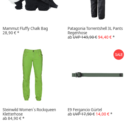
Mammut Fluffy Chalk Bag
Patagonia Torrentshell 3L Pants
28,90 €
*
Regenhose
ab
UVP 149,90 €
94,40 €
*
Steinwild Women´s Rockqueen
E9 Fergancio Gürtel
Kletterhose
ab
UVP 17,90 €
14,00 €
*
ab
84,90 €
*