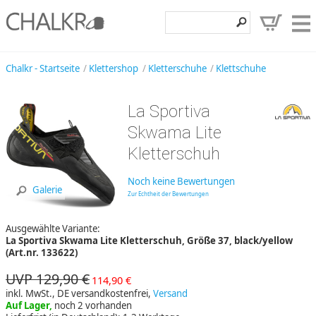
Klettershop
Chalkr - Startseite
Klettershop
Kletterschuhe
Klettschuhe
Klettermarken
La Sportiva
Entdecken
Skwama Lite
Angebote
Kletterschuh
Hilfe, Kontakt
Noch keine Bewertungen
Galerie
Zur Echtheit der Bewertungen
Kundenbereich
Ausgewählte Variante:
Wunschzettel
La Sportiva Skwama Lite Kletterschuh, Größe 37, black/yellow
(Art.nr. 133622)
UVP 129,90 €
114,90 €
inkl. MwSt., DE versandkostenfrei,
Versand
Auf Lager,
noch 2 vorhanden