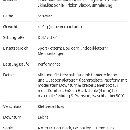
Material
Obermaterial: Microfaser + 3 Lagen Mikrobase
SkinLike; Sohle: Frixion Black-Gummierung
Farbe
Schwarz
Gewicht
410 g (ohne Verpackung)
Schuhgröße
D 37 / UK 4
Einsatzbereich
Sportklettern; Bouldern; Indoorklettern;
Mehrseillängen
Leistungsstufe
Performance
Details
Allround Kletterschuh für ambitionierte Indoor-
und Outdoor-Kletterer; überarbeitete Passform mit
moderatem Downturn & breiter Zehenbox für
mehr Komfort; FriXion Black-Sohle (4 mm) für
maximale Reibung & Präzision; waschbar bei 30°C
Verschluss
Klettverschluss
Downturn
Leicht
Sohle
4 mm FriXion Black, LaSpoFlex 1.1 mm + P3