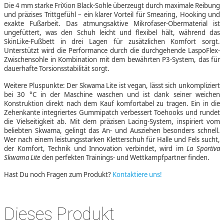
Die 4 mm starke FriXion Black-Sohle überzeugt durch maximale Reibung
und präzises Trittgefühl – ein klarer Vorteil für Smearing, Hooking und
exakte Fußarbeit. Das atmungsaktive Mikrofaser-Obermaterial ist
ungefüttert, was den Schuh leicht und flexibel hält, während das
SkinLike-Fußbett in drei Lagen für zusätzlichen Komfort sorgt.
Unterstützt wird die Performance durch die durchgehende LaspoFlex-
Zwischensohle in Kombination mit dem bewährten P3-System, das für
dauerhafte Torsionsstabilität sorgt.
Weitere Pluspunkte: Der Skwama Lite ist vegan, lässt sich unkompliziert
bei 30 °C in der Maschine waschen und ist dank seiner weichen
Konstruktion direkt nach dem Kauf komfortabel zu tragen. Ein in die
Zehenkante integriertes Gummipatch verbessert Toehooks und rundet
die Vielseitigkeit ab. Mit dem präzisen Lacing-System, inspiriert vom
beliebten Skwama, gelingt das An- und Ausziehen besonders schnell.
Wer nach einem leistungsstarken Kletterschuh für Halle und Fels sucht,
der Komfort, Technik und Innovation verbindet, wird im
La Sportiva
Skwama Lite
den perfekten Trainings- und Wettkampfpartner finden.
Hast Du noch Fragen zum Produkt?
Kontaktiere uns!
Dieses Produkt