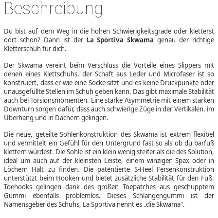
Beschreibung
Du bist auf dem Weg in die hohen Schwierigkeitsgrade oder kletterst
dort schon? Dann ist der
La Sportiva Skwama
genau der richtige
Kletterschuh für dich.
Der Skwama vereint beim Verschluss die Vorteile eines Slippers mit
denen eines Klettschuhs, der Schaft aus Leder und Microfaser ist so
konstruiert, dass er wie eine Socke sitzt und es keine Druckpunkte oder
unausgefüllte Stellen im Schuh geben kann. Das gibt maximale Stabilität
auch bei Torsionsmomenten. Eine starke Asymmetrie mit einem starken
Downturn sorgen dafür, dass auch schwierige Züge in der Vertikalen, im
Überhang und in Dächern gelingen.
Die neue, geteilte Sohlenkonstruktion des Skwama ist extrem flexibel
und vermittelt ein Gefühl für den Untergrund fast so als ob du barfuß
klettern würdest. Die Sohle ist ein klein wenig steifer als die des Solution,
ideal um auch auf der kleinsten Leiste, einem winzigen Spax oder in
Löchern Halt zu finden. Die patentierte S-Heel Fersenkonstruktion
unterstützt beim Hooken und bietet zusätzliche Stabilität für den Fuß.
Toehooks gelingen dank des großen Toepatches aus geschupptem
Gummi ebenfalls problemlos. Dieses Schlangengummi ist der
Namensgeber des Schuhs, La Sportiva nennt es „die Skwama“.