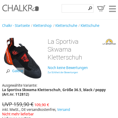
Klettershop
Chalkr - Startseite
Klettershop
Kletterschuhe
Klettschuhe
Klettermarken
La Sportiva
Entdecken
Skwama
Angebote
Kletterschuh
Hilfe, Kontakt
Noch keine Bewertungen
Galerie
Zur Echtheit der Bewertungen
Kundenbereich
Ausgewählte Variante:
Wunschzettel
La Sportiva Skwama Kletterschuh, Größe 36.5, black / poppy
(Art.nr. 112812)
UVP 159,90 €
109,90 €
inkl. MwSt., DE versandkostenfrei,
Versand
Nicht mehr lieferbar