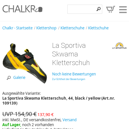
Klettershop
Chalkr - Startseite
Klettershop
Kletterschuhe
Klettschuhe
Klettermarken
La Sportiva
Entdecken
Skwama
Angebote
Kletterschuh
Hilfe, Kontakt
Noch keine Bewertungen
Galerie
Zur Echtheit der Bewertungen
Kundenbereich
Ausgewählte Variante:
Wunschzettel
La Sportiva Skwama Kletterschuh, 44, black / yellow (Art.nr.
109139)
UVP 154,90 €
137,90 €
inkl. MwSt., DE versandkostenfrei,
Versand
Auf Lager,
noch 2 vorhanden