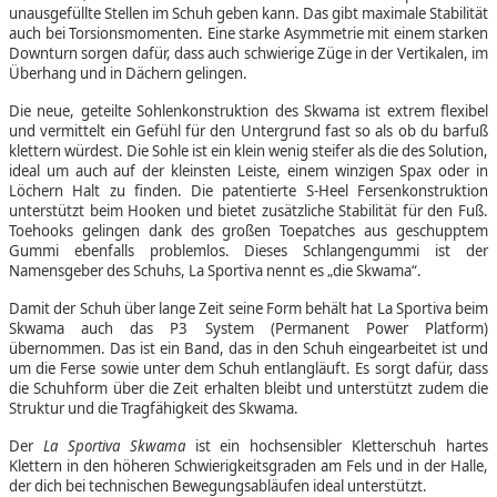
unausgefüllte Stellen im Schuh geben kann. Das gibt maximale Stabilität
auch bei Torsionsmomenten. Eine starke Asymmetrie mit einem starken
Downturn sorgen dafür, dass auch schwierige Züge in der Vertikalen, im
Überhang und in Dächern gelingen.
Die neue, geteilte Sohlenkonstruktion des Skwama ist extrem flexibel
und vermittelt ein Gefühl für den Untergrund fast so als ob du barfuß
klettern würdest. Die Sohle ist ein klein wenig steifer als die des Solution,
ideal um auch auf der kleinsten Leiste, einem winzigen Spax oder in
Löchern Halt zu finden. Die patentierte S-Heel Fersenkonstruktion
unterstützt beim Hooken und bietet zusätzliche Stabilität für den Fuß.
Toehooks gelingen dank des großen Toepatches aus geschupptem
Gummi ebenfalls problemlos. Dieses Schlangengummi ist der
Namensgeber des Schuhs, La Sportiva nennt es „die Skwama“.
Damit der Schuh über lange Zeit seine Form behält hat La Sportiva beim
Skwama auch das P3 System (Permanent Power Platform)
übernommen. Das ist ein Band, das in den Schuh eingearbeitet ist und
um die Ferse sowie unter dem Schuh entlangläuft. Es sorgt dafür, dass
die Schuhform über die Zeit erhalten bleibt und unterstützt zudem die
Struktur und die Tragfähigkeit des Skwama.
Der
La Sportiva Skwama
ist ein hochsensibler Kletterschuh hartes
Klettern in den höheren Schwierigkeitsgraden am Fels und in der Halle,
der dich bei technischen Bewegungsabläufen ideal unterstützt.