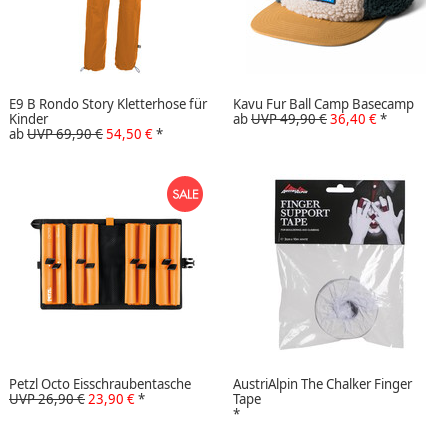
E9 B Rondo Story Kletterhose für
Kavu Fur Ball Camp Basecamp
Kinder
ab
UVP 49,90 €
36,40 €
*
ab
UVP 69,90 €
54,50 €
*
Petzl Octo Eisschraubentasche
AustriAlpin The Chalker Finger
UVP 26,90 €
23,90 €
*
Tape
*