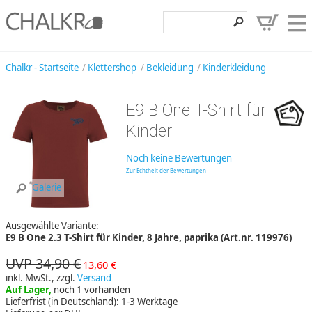
Klettershop
Chalkr - Startseite
Klettershop
Bekleidung
Kinderkleidung
Klettermarken
E9 B One T-Shirt für
Entdecken
Kinder
Angebote
Noch keine Bewertungen
Hilfe, Kontakt
Zur Echtheit der Bewertungen
Galerie
Kundenbereich
Ausgewählte Variante:
Wunschzettel
E9 B One 2.3 T-Shirt für Kinder, 8 Jahre, paprika (Art.nr. 119976)
UVP 34,90 €
13,60 €
inkl. MwSt., zzgl.
Versand
Auf Lager,
noch 1 vorhanden
Lieferfrist (in Deutschland): 1-3 Werktage