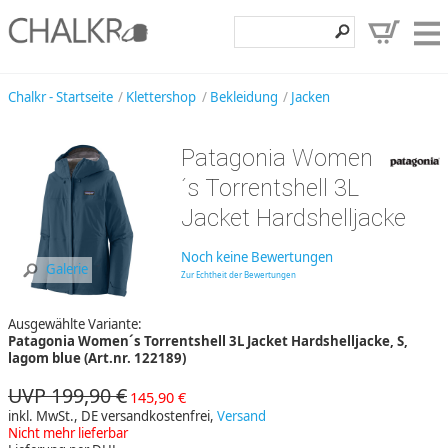
Klettershop
Chalkr - Startseite
Klettershop
Bekleidung
Jacken
Klettermarken
Patagonia Women
Entdecken
´s Torrentshell 3L
Angebote
Jacket Hardshelljacke
Hilfe, Kontakt
Noch keine Bewertungen
Galerie
Zur Echtheit der Bewertungen
Kundenbereich
Ausgewählte Variante:
Wunschzettel
Patagonia Women´s Torrentshell 3L Jacket Hardshelljacke, S,
lagom blue (Art.nr. 122189)
UVP 199,90 €
145,90 €
inkl. MwSt., DE versandkostenfrei,
Versand
Nicht mehr lieferbar