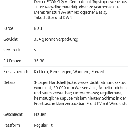
Denier ECONYL® Außenmaterial (Ripstopgewebe aus
100% Recyclingmaterial), einer Polycarbonat PU-
Membran (zu 13% auf biologischer Basis),
Trikotfutter und DWR
Farbe
Blau
Gewicht
354 g (ohne Verpackung)
Size To Fit
S
EU Frauen
36-38
Einsatzbereich
Klettern; Bergsteigen; Wandern; Freizeit
Details
3-Lagen Hardshell Jacke; wasserdicht; atmungsaktiv;
winddicht; 20.000 mm Wassersäule; Ärmelbündchen
und Saum verstellbar; Unterarm-RVs; regulierbare,
helmtaugliche Kapuze mit laminiertem Schirm; in der
Fronttasche klein verpackbar; Front RV mit Windleiste
Geschlecht
Frauen
Passform
Regular Fit