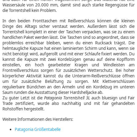
Wassersäule von 20.000 mm, damit sind auch starke Regengüsse für
die Torrentshell kein Problem.
In den beiden Fronttaschen mit Reißverschluss können die kleinen
Dinge des Alltags sicher verstaut werden. Außerdem lässt sich die
Torrentshell komplett in einer der Taschen verpacken, was sie zu einem
handlichen Paket werden lässt. Die Taschen sind so angeordnet, dass sie
problemlos erreichbar bleiben, wenn du einen Rucksack trägst. Die
helmtaugliche Kapuze hat einen laminierten Schirm und kann, wenn sie
nicht benötigt wird, aufgerollt und mit einer Schlaufe fixiert werden. Du
kannst die Kapuze mit zwei Kordelzügen genau auf deine Kopfform
einstellen, ein hoch gearbeiteter Kragen und Windleisten am
Frontreißverschluss sorgen für zusätzlichen Wetterschutz. Bei hoher
körperlicher Aktivität kannst du die Unterarm-Reißverschlüsse öffnen
um für zusätzliche Belüftung zu sorgen. Mit Klettverschlüssen
regulierbare Bündchen an den Ärmeln und ein Kordelzug im unteren
Saum runden die Ausstattung dieser Hardshelljacke ab.
Zu guter Letzt ist die
Patagonia Torrentshell 3L
auch bluesign und Fair
Trade zertifiziert, wurde also nachhaltig und mit fair gehandelten
Rohstoffen hergestellt.
Weitere Informationen des Herstellers:
Patagonia Größentabelle