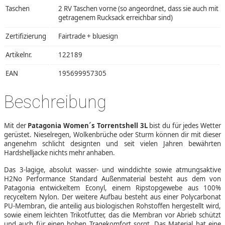
Taschen
2 RV Taschen vorne (so angeordnet, dass sie auch mit
getragenem Rucksack erreichbar sind)
Zertifizierung
Fairtrade + bluesign
Artikelnr.
122189
EAN
195699957305
Beschreibung
Mit der
Patagonia Women´s Torrentshell 3L
bist du für jedes Wetter
gerüstet. Nieselregen, Wolkenbrüche oder Sturm können dir mit dieser
angenehm schlicht designten und seit vielen Jahren bewährten
Hardshelljacke nichts mehr anhaben.
Das 3-lagige, absolut wasser- und winddichte sowie atmungsaktive
H2No Performance Standard Außenmaterial besteht aus dem von
Patagonia entwickeltem Econyl, einem Ripstopgewebe aus 100%
recyceltem Nylon. Der weitere Aufbau besteht aus einer Polycarbonat
PU-Membran, die anteilig aus biologischen Rohstoffen hergestellt wird,
sowie einem leichten Trikotfutter, das die Membran vor Abrieb schützt
und auch für einen hohen Tragekomfort sorgt. Das Material hat eine