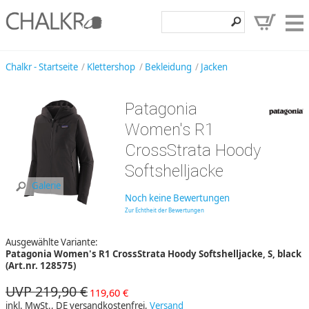
Klettershop
Chalkr - Startseite
Klettershop
Bekleidung
Jacken
Klettermarken
Patagonia
Entdecken
Women's R1
Angebote
CrossStrata Hoody
Softshelljacke
Hilfe, Kontakt
Galerie
Kundenbereich
Noch keine Bewertungen
Zur Echtheit der Bewertungen
Wunschzettel
Ausgewählte Variante:
Patagonia Women's R1 CrossStrata Hoody Softshelljacke, S, black
(Art.nr. 128575)
UVP 219,90 €
119,60 €
inkl. MwSt., DE versandkostenfrei,
Versand