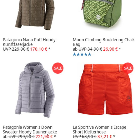
Patagonia Nano Puff Hoody
Moon Climbing Bouldering Chalk
Kunstfaserjacke
Bag
UVP 229,90 €
170,10 €
*
ab
UVP 34,90 €
26,90 €
*
Patagonia Women's Down
La Sportiva Women´s Escape
Sweater Hoody Daunenjacke
Short Kletterhose
ab
UVP 299,90 €
221,90 €
*
UVP 68,90 €
37,21 €
*