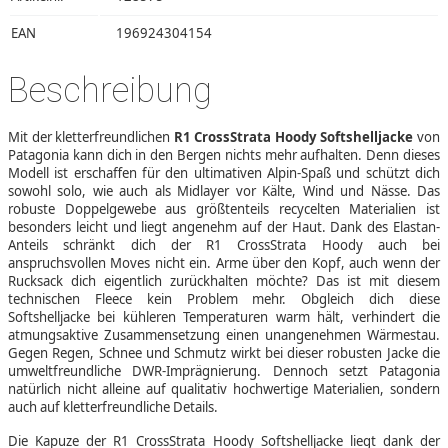
EAN
196924304154
Beschreibung
Mit der kletterfreundlichen
R1 CrossStrata Hoody Softshelljacke
von
Patagonia kann dich in den Bergen nichts mehr aufhalten. Denn dieses
Modell ist erschaffen für den ultimativen Alpin-Spaß und schützt dich
sowohl solo, wie auch als Midlayer vor Kälte, Wind und Nässe. Das
robuste Doppelgewebe aus größtenteils recycelten Materialien ist
besonders leicht und liegt angenehm auf der Haut. Dank des Elastan-
Anteils schränkt dich der R1 CrossStrata Hoody auch bei
anspruchsvollen Moves nicht ein. Arme über den Kopf, auch wenn der
Rucksack dich eigentlich zurückhalten möchte? Das ist mit diesem
technischen Fleece kein Problem mehr. Obgleich dich diese
Softshelljacke bei kühleren Temperaturen warm hält, verhindert die
atmungsaktive Zusammensetzung einen unangenehmen Wärmestau.
Gegen Regen, Schnee und Schmutz wirkt bei dieser robusten Jacke die
umweltfreundliche DWR-Imprägnierung. Dennoch setzt Patagonia
natürlich nicht alleine auf qualitativ hochwertige Materialien, sondern
auch auf kletterfreundliche Details.
Die Kapuze der R1 CrossStrata Hoody Softshelljacke liegt dank der