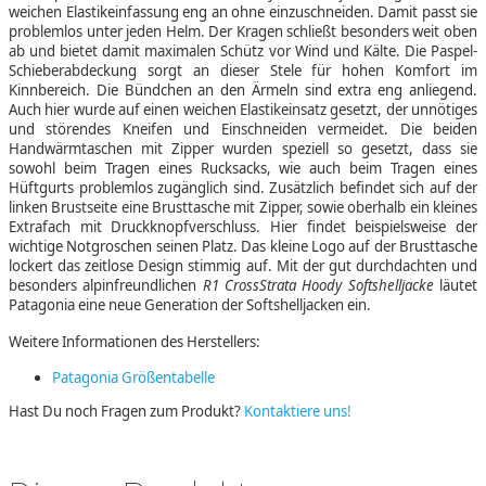
weichen Elastikeinfassung eng an ohne einzuschneiden. Damit passt sie
problemlos unter jeden Helm. Der Kragen schließt besonders weit oben
ab und bietet damit maximalen Schütz vor Wind und Kälte. Die Paspel-
Schieberabdeckung sorgt an dieser Stele für hohen Komfort im
Kinnbereich. Die Bündchen an den Ärmeln sind extra eng anliegend.
Auch hier wurde auf einen weichen Elastikeinsatz gesetzt, der unnötiges
und störendes Kneifen und Einschneiden vermeidet. Die beiden
Handwärmtaschen mit Zipper wurden speziell so gesetzt, dass sie
sowohl beim Tragen eines Rucksacks, wie auch beim Tragen eines
Hüftgurts problemlos zugänglich sind. Zusätzlich befindet sich auf der
linken Brustseite eine Brusttasche mit Zipper, sowie oberhalb ein kleines
Extrafach mit Druckknopfverschluss. Hier findet beispielsweise der
wichtige Notgroschen seinen Platz. Das kleine Logo auf der Brusttasche
lockert das zeitlose Design stimmig auf. Mit der gut durchdachten und
besonders alpinfreundlichen
R1 CrossStrata Hoody Softshelljacke
läutet
Patagonia eine neue Generation der Softshelljacken ein.
Weitere Informationen des Herstellers:
Patagonia Größentabelle
Hast Du noch Fragen zum Produkt?
Kontaktiere uns!