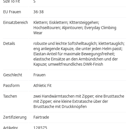
Size To Fit
S
EU Frauen
36-38
Einsatzbereich
Klettern; Eisklettern; Klttersteiggehen;
Hochseiltouren; Alpintouren; Everyday Climbing
Wear
Details
robuste und leichte Softshelltauglich; klettertauglich;
eng anliegende Kapuze, die unter jeden Helm passt;
Elastan-Anteil für maximale Bewegungsfreiheit;
elastische Einsätze an den Armbündchen und der
Kapuze; umweltfreundliches DWR-Finish
Geschlecht
Frauen
Passform
Athletic Fit
Taschen
zwei Handwärmtaschen mit Zipper; eine Brusttasche
mit Zipper; eine kleine Extratasche über der
Brusttasche mit Druckknöpfen
Zertifizierung
Fairtrade
Artikelnr.
128575