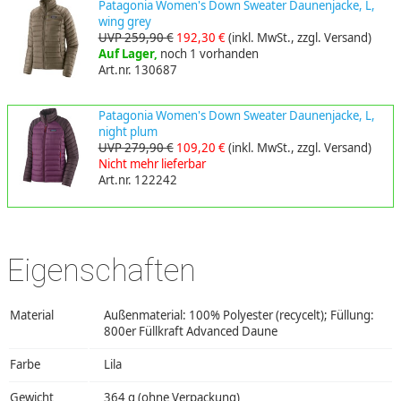
Patagonia Women's Down Sweater Daunenjacke, L,
wing grey
UVP 259,90 €
192,30 €
(inkl. MwSt., zzgl. Versand)
Auf Lager,
noch 1 vorhanden
Art.nr. 130687
Patagonia Women's Down Sweater Daunenjacke, L,
night plum
UVP 279,90 €
109,20 €
(inkl. MwSt., zzgl. Versand)
Nicht mehr lieferbar
Art.nr. 122242
Eigenschaften
Material
Außenmaterial: 100% Polyester (recycelt); Füllung:
800er Füllkraft Advanced Daune
Farbe
Lila
Gewicht
364 g (ohne Verpackung)