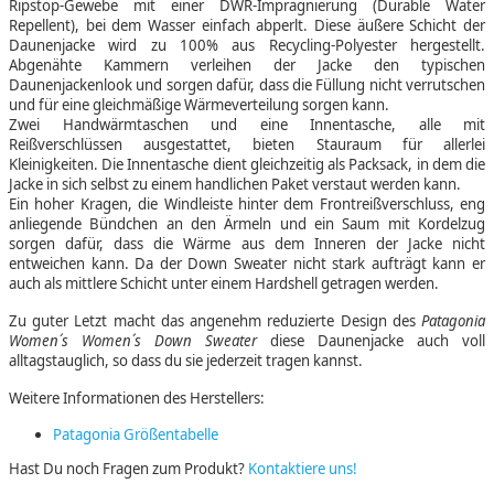
Ripstop-Gewebe mit einer DWR-Imprägnierung (Durable Water
Repellent), bei dem Wasser einfach abperlt. Diese äußere Schicht der
Daunenjacke wird zu 100% aus Recycling-Polyester hergestellt.
Abgenähte Kammern verleihen der Jacke den typischen
Daunenjackenlook und sorgen dafür, dass die Füllung nicht verrutschen
und für eine gleichmäßige Wärmeverteilung sorgen kann.
Zwei Handwärmtaschen und eine Innentasche, alle mit
Reißverschlüssen ausgestattet, bieten Stauraum für allerlei
Kleinigkeiten. Die Innentasche dient gleichzeitig als Packsack, in dem die
Jacke in sich selbst zu einem handlichen Paket verstaut werden kann.
Ein hoher Kragen, die Windleiste hinter dem Frontreißverschluss, eng
anliegende Bündchen an den Ärmeln und ein Saum mit Kordelzug
sorgen dafür, dass die Wärme aus dem Inneren der Jacke nicht
entweichen kann. Da der Down Sweater nicht stark aufträgt kann er
auch als mittlere Schicht unter einem Hardshell getragen werden.
Zu guter Letzt macht das angenehm reduzierte Design des
Patagonia
Women´s Women´s Down Sweater
diese Daunenjacke auch voll
alltagstauglich, so dass du sie jederzeit tragen kannst.
Weitere Informationen des Herstellers:
Patagonia Größentabelle
Hast Du noch Fragen zum Produkt?
Kontaktiere uns!