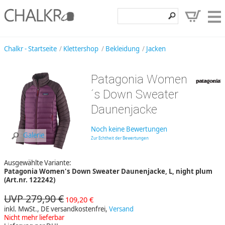
Klettershop
Chalkr - Startseite
Klettershop
Bekleidung
Jacken
Klettermarken
Patagonia Women
Entdecken
´s Down Sweater
Angebote
Daunenjacke
Hilfe, Kontakt
Noch keine Bewertungen
Galerie
Zur Echtheit der Bewertungen
Kundenbereich
Ausgewählte Variante:
Wunschzettel
Patagonia Women's Down Sweater Daunenjacke, L, night plum
(Art.nr. 122242)
UVP 279,90 €
109,20 €
inkl. MwSt., DE versandkostenfrei,
Versand
Nicht mehr lieferbar