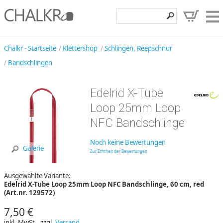
Klettershop
Chalkr - Startseite
Klettershop
Schlingen, Reepschnur
Bandschlingen
Klettermarken
Entdecken
Edelrid X-Tube
Angebote
Loop 25mm Loop
NFC Bandschlinge
Hilfe, Kontakt
Kundenbereich
Noch keine Bewertungen
Galerie
Zur Echtheit der Bewertungen
Wunschzettel
Ausgewählte Variante:
Edelrid X-Tube Loop 25mm Loop NFC Bandschlinge, 60 cm, red
(Art.nr. 129572)
7,50 €
inkl. MwSt., zzgl.
Versand