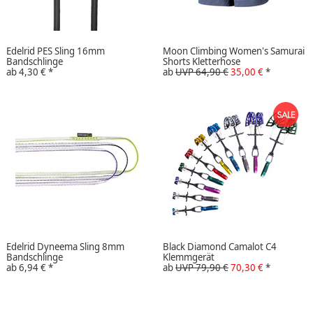
Edelrid PES Sling 16mm
Moon Climbing Women's Samurai
Bandschlinge
Shorts Kletterhose
ab
4,30 €
*
ab
UVP 64,90 €
35,00 €
*
Edelrid Dyneema Sling 8mm
Black Diamond Camalot C4
Bandschlinge
Klemmgerät
ab
6,94 €
*
ab
UVP 79,90 €
70,30 €
*