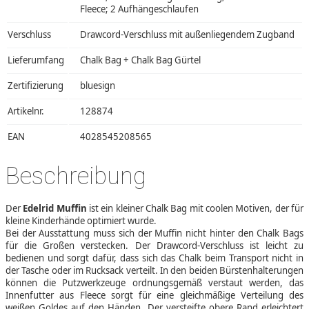
Fleece; 2 Aufhängeschlaufen
Verschluss
Drawcord-Verschluss mit außenliegendem Zugband
Lieferumfang
Chalk Bag + Chalk Bag Gürtel
Zertifizierung
bluesign
Artikelnr.
128874
EAN
4028545208565
Beschreibung
Der
Edelrid Muffin
ist ein kleiner Chalk Bag mit coolen Motiven, der für
kleine Kinderhände optimiert wurde.
Bei der Ausstattung muss sich der Muffin nicht hinter den Chalk Bags
für die Großen verstecken. Der Drawcord-Verschluss ist leicht zu
bedienen und sorgt dafür, dass sich das Chalk beim Transport nicht in
der Tasche oder im Rucksack verteilt. In den beiden Bürstenhalterungen
können die Putzwerkzeuge ordnungsgemäß verstaut werden, das
Innenfutter aus Fleece sorgt für eine gleichmäßige Verteilung des
weißen Goldes auf den Händen. Der versteifte obere Rand erleichtert