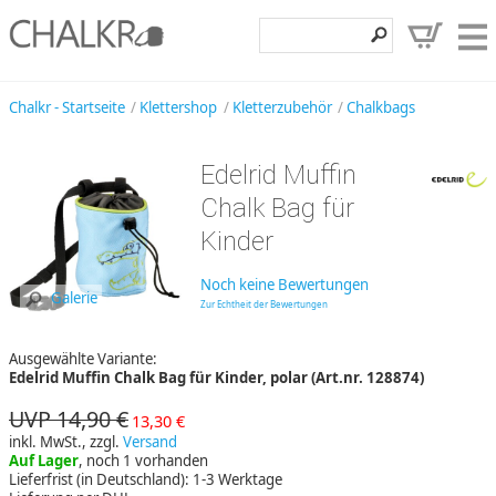
Klettershop
Chalkr - Startseite
Klettershop
Kletterzubehör
Chalkbags
Klettermarken
Edelrid Muffin
Entdecken
Chalk Bag für
Angebote
Kinder
Hilfe, Kontakt
Noch keine Bewertungen
Galerie
Zur Echtheit der Bewertungen
Kundenbereich
Ausgewählte Variante:
Wunschzettel
Edelrid Muffin Chalk Bag für Kinder, polar (Art.nr. 128874)
UVP 14,90 €
13,30 €
inkl. MwSt., zzgl.
Versand
Auf Lager
, noch 1 vorhanden
Lieferfrist (in Deutschland): 1-3 Werktage