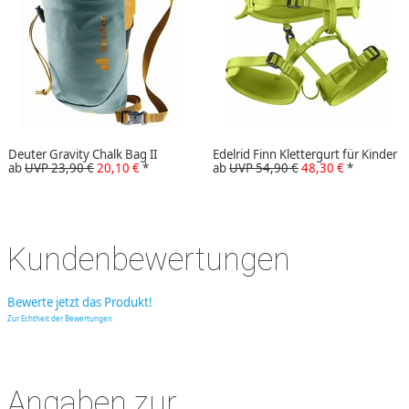
Deuter Gravity Chalk Bag II
Edelrid Finn Klettergurt für Kinder
ab
UVP 23,90 €
20,10 €
*
ab
UVP 54,90 €
48,30 €
*
Kundenbewertungen
Bewerte jetzt das Produkt!
Zur Echtheit der Bewertungen
Angaben zur