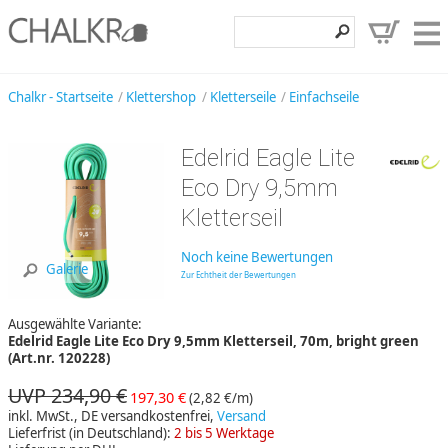
Klettershop
Chalkr - Startseite
Klettershop
Kletterseile
Einfachseile
Klettermarken
Edelrid Eagle Lite
Entdecken
Eco Dry 9,5mm
Angebote
Kletterseil
Hilfe, Kontakt
Noch keine Bewertungen
Galerie
Zur Echtheit der Bewertungen
Kundenbereich
Ausgewählte Variante:
Wunschzettel
Edelrid Eagle Lite Eco Dry 9,5mm Kletterseil, 70m, bright green
(Art.nr. 120228)
UVP 234,90 €
197,30 €
(2,82 €/m)
inkl. MwSt., DE versandkostenfrei,
Versand
Lieferfrist (in Deutschland):
2 bis 5 Werktage