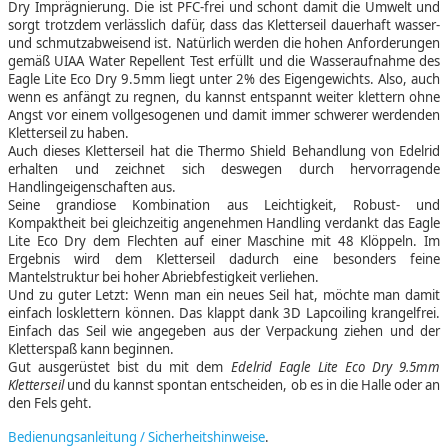
Dry Imprägnierung. Die ist PFC-frei und schont damit die Umwelt und
sorgt trotzdem verlässlich dafür, dass das Kletterseil dauerhaft wasser-
und schmutzabweisend ist. Natürlich werden die hohen Anforderungen
gemäß UIAA Water Repellent Test erfüllt und die Wasseraufnahme des
Eagle Lite Eco Dry 9.5mm liegt unter 2% des Eigengewichts. Also, auch
wenn es anfängt zu regnen, du kannst entspannt weiter klettern ohne
Angst vor einem vollgesogenen und damit immer schwerer werdenden
Kletterseil zu haben.
Auch dieses Kletterseil hat die Thermo Shield Behandlung von Edelrid
erhalten und zeichnet sich deswegen durch hervorragende
Handlingeigenschaften aus.
Seine grandiose Kombination aus Leichtigkeit, Robust- und
Kompaktheit bei gleichzeitig angenehmen Handling verdankt das Eagle
Lite Eco Dry dem Flechten auf einer Maschine mit 48 Klöppeln. Im
Ergebnis wird dem Kletterseil dadurch eine besonders feine
Mantelstruktur bei hoher Abriebfestigkeit verliehen.
Und zu guter Letzt: Wenn man ein neues Seil hat, möchte man damit
einfach losklettern können. Das klappt dank 3D Lapcoiling krangelfrei.
Einfach das Seil wie angegeben aus der Verpackung ziehen und der
Kletterspaß kann beginnen.
Gut ausgerüstet bist du mit dem
Edelrid Eagle Lite Eco Dry 9.5mm
Kletterseil
und du kannst spontan entscheiden, ob es in die Halle oder an
den Fels geht.
Bedienungsanleitung / Sicherheitshinweise
.