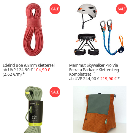
Edelrid Boa 9.8mm Kletterseil
Mammut Skywalker Pro Via
ab
UVP 124,90 €
104,90 €
Ferrata Package Klettersteig
(2,62 €/m)
*
Komplettset
ab
UVP 244,90 €
219,90 €
*