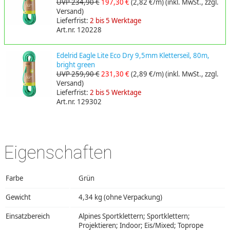
UVP 234,90 €
197,30 €
(2,82 €/m)
(inkl. MwSt., zzgl.
Versand)
Lieferfrist:
2 bis 5 Werktage
Art.nr. 120228
Edelrid Eagle Lite Eco Dry 9,5mm Kletterseil, 80m,
bright green
UVP 259,90 €
231,30 €
(2,89 €/m)
(inkl. MwSt., zzgl.
Versand)
Lieferfrist:
2 bis 5 Werktage
Art.nr. 129302
Eigenschaften
Farbe
Grün
Gewicht
4,34 kg (ohne Verpackung)
Einsatzbereich
Alpines Sportklettern; Sportklettern;
Projektieren; Indoor; Eis/Mixed; Toprope