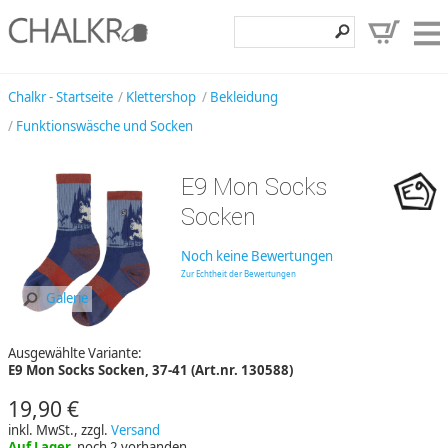
Klettershop
Chalkr - Startseite
Klettershop
Bekleidung
Funktionswäsche und Socken
Klettermarken
Entdecken
E9 Mon Socks
Angebote
Socken
Hilfe, Kontakt
Noch keine Bewertungen
Zur Echtheit der Bewertungen
Kundenbereich
Galerie
Wunschzettel
Ausgewählte Variante:
E9 Mon Socks Socken, 37-41 (Art.nr. 130588)
19,90 €
inkl. MwSt., zzgl.
Versand
Auf Lager,
noch 2 vorhanden