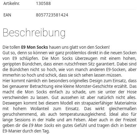
Artikelnr.
130588
EAN
8057723581424
Beschreibung
Die tollen
E9 Mon Socks
hauen uns glatt von den Socken!
Gut so, denn so können wir ganz problemlos direkt in die neuen Socken
von E9 schlüpfen. Die Mon Socks überzeugen mit einem hohen,
gerippten Bündchen, dass einen rutschfreien Sitz garantiert. Dabei sind
die Bündchen nicht so hoch, wie von manch anderen E9-Socken, aber
immerhin so hoch und schick, dass sie sich sehen lassen müssen.
Hier kommt nämlich ein besonders originelles Design zum Einsatz, dass
bei genauerer Betrachtung eine kleine Monster-Geschichte erzählt. Das
macht die Mon Socks einfach zu schade, um sie unter der Hose
verschwinden zu lassen. Gut aussehen ist aber natürlich nicht alles.
Deswegen kommt bei diesem Modell ein strapazierfähiger Materialmix
mit hohem Wollanteil zum Einsatz. Das wirkt gleichermaßen
geruchshemmend, als auch temperaturausgleichend. Ideal also für
lange Sessions in der Halle und am Felsen. Aber auch in der Freizeit
geben dir die
E9 Mon Socks
ein gutes Gefühl und tragen dich in bester
E9-Manier durch den Tag.