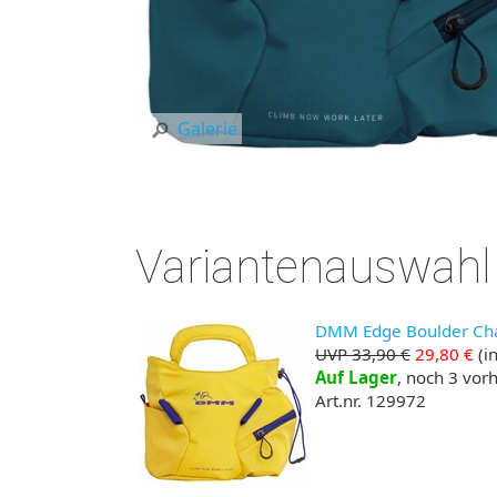
Galerie
Variantenauswahl
DMM Edge Boulder Cha
UVP 33,90 €
29,80 €
(in
Auf Lager
, noch 3 vo
Art.nr. 129972