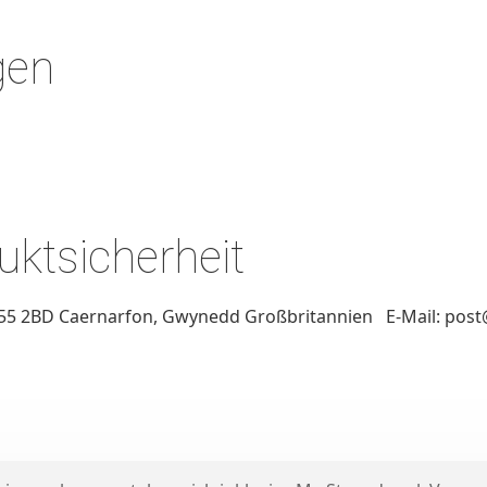
gen
ktsicherheit
LL55 2BD Caernarfon, Gwynedd Großbritannien E-Mail: po