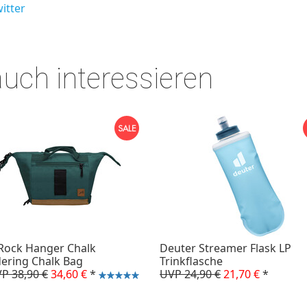
itter
auch interessieren
Rock Hanger Chalk
Deuter Streamer Flask LP
ering Chalk Bag
Trinkflasche
P 38,90 €
34,60 €
*
UVP 24,90 €
21,70 €
*