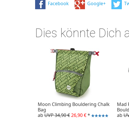
Facebook
Google+
Tw
Dies könnte Dich 
Moon Climbing Bouldering Chalk
Mad 
Bag
Bould
ab
UVP 34,90 €
26,90 €
*
ab
UV