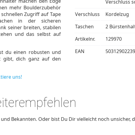
tenhalter machen den Edge
Verschluss so
enen mehr Boulderzubehör
 schnellen Zugriff auf Tape
Verschluss
Kordelzug
achen in der sicheren
Taschen
2 Bürstenhal
nk seiner breiten, stabilen
tehen und das selbst auf
Artikelnr.
129970
EAN
5031290223
t du einen robusten und
it gibt, dich ganz auf den
tiere uns!
eiterempfehlen
nd Bekannten. Oder bist Du Dir vielleicht noch unsicher, d