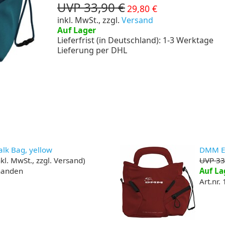
UVP 33,90 €
29,80 €
inkl. MwSt., zzgl.
Versand
Auf Lager
Lieferfrist (in Deutschland): 1-3 Werktage
Lieferung per DHL
lk Bag, yellow
DMM Ed
kl. MwSt., zzgl. Versand)
UVP 33
rhanden
Auf La
Art.nr.