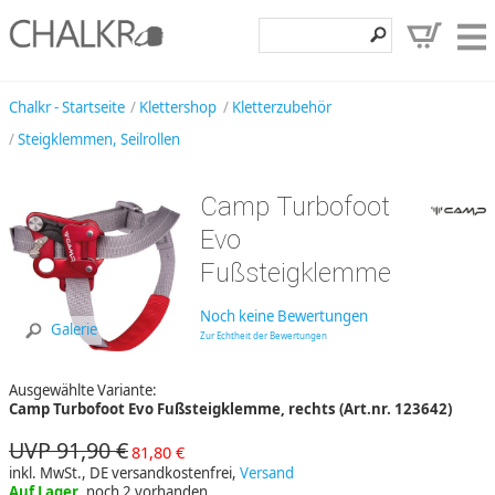
Klettershop
Chalkr - Startseite
Klettershop
Kletterzubehör
Steigklemmen, Seilrollen
Klettermarken
Entdecken
Camp Turbofoot
Angebote
Evo
Fußsteigklemme
Hilfe, Kontakt
Kundenbereich
Noch keine Bewertungen
Galerie
Zur Echtheit der Bewertungen
Wunschzettel
Ausgewählte Variante:
Camp Turbofoot Evo Fußsteigklemme, rechts (Art.nr. 123642)
UVP 91,90 €
81,80 €
inkl. MwSt., DE versandkostenfrei,
Versand
Auf Lager
, noch 2 vorhanden