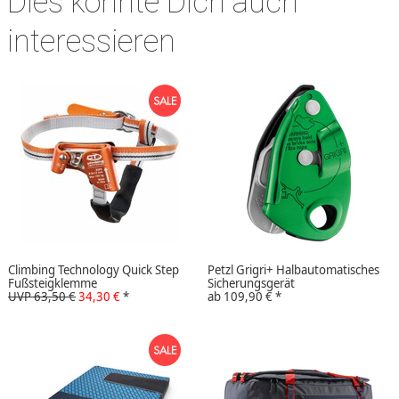
Dies könnte Dich auch
interessieren
Climbing Technology Quick Step
Petzl Grigri+ Halbautomatisches
Fußsteigklemme
Sicherungsgerät
UVP 63,50 €
34,30 €
*
ab
109,90 €
*