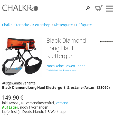
Klettershop
Chalkr - Startseite
Klettershop
Klettergurte
Hüftgurte
Klettermarken
Black Diamond
Entdecken
Long Haul
Angebote
Klettergurt
Hilfe, Kontakt
Noch keine Bewertungen
Galerie
Zur Echtheit der Bewertungen
Kundenbereich
Ausgewählte Variante:
Wunschzettel
Black Diamond Long Haul Klettergurt, S, octane (Art.nr. 128060)
149,90 €
inkl. MwSt., DE versandkostenfrei,
Versand
Auf Lager
, noch 1 vorhanden
Lieferfrist (in Deutschland): 1-3 Werktage