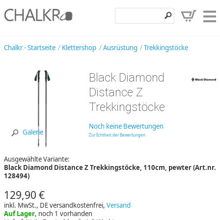
Klettershop
Chalkr - Startseite
Klettershop
Ausrüstung
Trekkingstöcke
Klettermarken
Black Diamond
Entdecken
Distance Z
Angebote
Trekkingstöcke
Hilfe, Kontakt
Noch keine Bewertungen
Galerie
Zur Echtheit der Bewertungen
Kundenbereich
Ausgewählte Variante:
Wunschzettel
Black Diamond Distance Z Trekkingstöcke, 110cm, pewter (Art.nr.
128494)
129,90 €
inkl. MwSt., DE versandkostenfrei,
Versand
Auf Lager
, noch 1 vorhanden