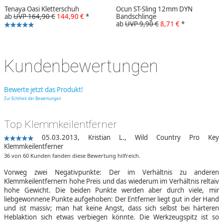
Tenaya Oasi Kletterschuh
Ocun ST-Sling 12mm DYN
ab
UVP 164,90 €
144,90 €
*
Bandschlinge
ab
UVP 9,90 €
8,71 €
*
Kundenbewertungen
Bewerte jetzt das Produkt!
Zur Echtheit der Bewertungen
Top Klemmkeilentferner
05.03.2013,
Kristian L.
,
Wild Country Pro Key
Klemmkeilentferner
36 von 60 Kunden fanden diese Bewertung hilfreich.
Vorweg zwei Negativpunkte: Der im Verhältnis zu anderen
Klemmkeilentfernern hohe Preis und das wiederum im Verhältnis reltaiv
hohe Gewicht. Die beiden Punkte werden aber durch viele, mir
liebgewonnene Punkte aufgehoben: Der Entferner liegt gut in der Hand
und ist massiv; man hat keine Angst, dass sich selbst bei härteren
Heblaktion sich etwas verbiegen könnte. Die Werkzeugspitz ist so