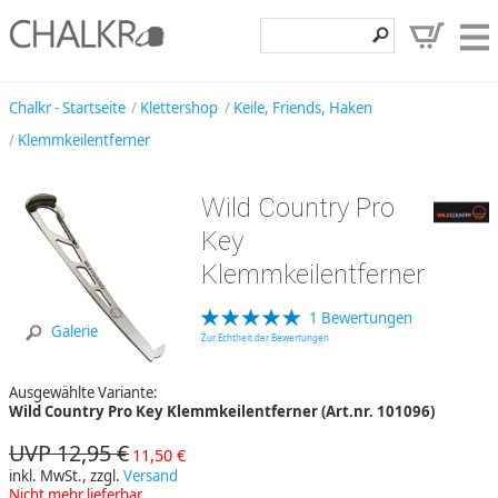
Klettershop
Chalkr - Startseite
Klettershop
Keile, Friends, Haken
Klemmkeilentferner
Klettermarken
Entdecken
Wild Country Pro
Angebote
Key
Klemmkeilentferner
Hilfe, Kontakt
Kundenbereich
1 Bewertungen
Galerie
Zur Echtheit der Bewertungen
Wunschzettel
Ausgewählte Variante:
Wild Country Pro Key Klemmkeilentferner (Art.nr. 101096)
UVP 12,95 €
11,50 €
inkl. MwSt., zzgl.
Versand
Nicht mehr lieferbar