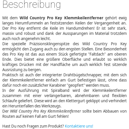
Beschreibung
Mit dem
Wild Country Pro Key Klemmkeilentferner
gehört ewig
langes Herumfummeln an festsitzenden Keilen der Vergangenheit an.
Der Pro Key entfernt die Keile im Handumdrehen! Er ist sehr stark,
massiv und robust und dank der Aussparungen im Material trotzdem
auch noch angenehm leicht.
Die spezielle Präzisionsklingenspitze des Wild Country Pro Key
ermöglicht den Zugang auch zu den engsten Stellen. Eine Besonderheit
des Pro Key ist das aus einem Stück gefertigte "Faltdach" am oberen
Ende. Dies bietet eine größere Oberfläche und erlaubt so wirklich
kräftiges Drücken mit der Handfläche um auch wirklich fest sitzende
Ausrüstung zu bergen.
Praktisch ist auch der integrierter Drahtbügelschnapper, mit dem sich
der Klemmkeilentferner einfach am Gurt befestigen lässt, ohne dass
dafür noch ein zusätzlicher Karabiner "geopfert" werden muss.
In der Ausführung mit Spiralband wird der Klemmkeilentferner
zusammen mit einer verlängerbaren, abnehmbaren und flexiblen
Schlaufe geliefert. Diese wird an den Klettergurt geklippt und verhindert
ein Herunterfallen des Werkzeugs.
Der
Wild Country Pro Key Klemmkeilentferner
sollte beim Abbauen von
Routen auf keinen Fall am Gurt fehlen!
Hast Du noch Fragen zum Produkt?
Kontaktiere uns!