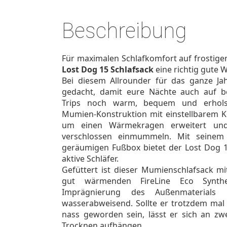
Beschreibung
Für maximalen Schlafkomfort auf frostige
Lost Dog 15 Schlafsack
eine richtig gute W
Bei diesem Allrounder für das ganze Ja
gedacht, damit eure Nächte auch auf b
Trips noch warm, bequem und erholsa
Mumien-Konstruktion mit einstellbarem K
um einen Wärmekragen erweitert und 
verschlossen einmummeln. Mit seinem
geräumigen Fußbox bietet der Lost Dog 15
aktive Schläfer.
Gefüttert ist dieser Mumienschlafsack m
gut wärmenden FireLine Eco Synth
Imprägnierung des Außenmaterial
wasserabweisend. Sollte er trotzdem mal 
nass geworden sein, lässt er sich an z
Trocknen aufhängen.