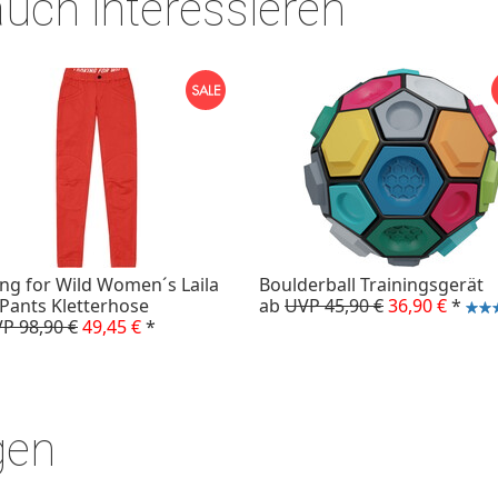
auch interessieren
ng for Wild Women´s Laila
Boulderball Trainingsgerät
Pants Kletterhose
ab
UVP 45,90 €
36,90 €
*
P 98,90 €
49,45 €
*
gen