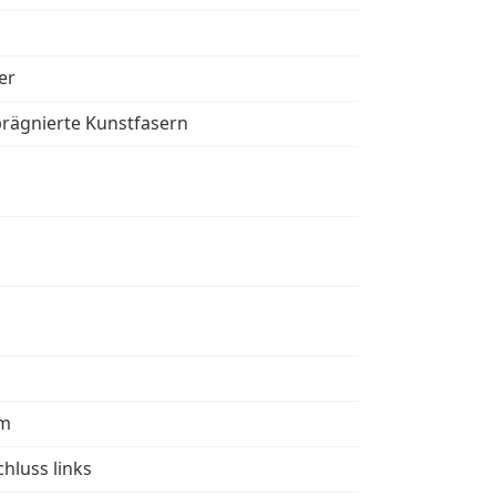
er
ägnierte Kunstfasern
cm
hluss links