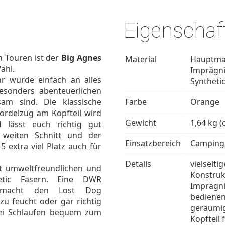
Eigenschaf
n Touren ist der
Big Agnes
Material
Hauptmat
ahl.
Imprägni
hr wurde einfach an alles
Synthetic
esonders abenteuerlichen
m sind. Die klassische
Farbe
Orange
ordelzug am Kopfteil wird
Gewicht
1,64 kg 
lässt euch richtig gut
 weiten Schnitt und der
Einsatzbereich
Camping;
 extra viel Platz auch für
Details
vielseiti
it umweltfreundlichen und
Konstruk
etic Fasern. Eine DWR
Imprägni
s macht den Lost Dog
bedienen
zu feucht oder gar richtig
geräumig
wei Schlaufen bequem zum
Kopfteil 