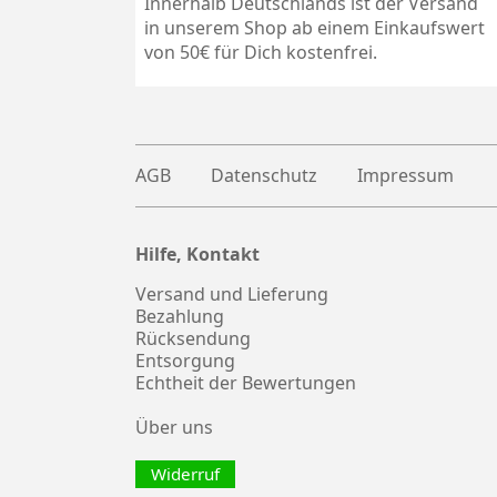
Innerhalb Deutschlands ist der Versand
in unserem Shop ab einem Einkaufswert
von 50€ für Dich kostenfrei.
AGB
Datenschutz
Impressum
Hilfe, Kontakt
Plus
witter
Versand und Lieferung
Bezahlung
Rücksendung
Entsorgung
Echtheit der Bewertungen
Über uns
Widerruf