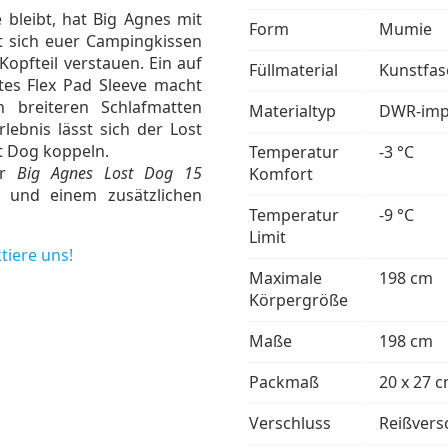
 bleibt, hat Big Agnes mit
Form
Mumie
t sich euer Campingkissen
Kopfteil verstauen. Ein auf
Füllmaterial
Kunstfas
tes Flex Pad Sleeve macht
n breiteren Schlafmatten
Materialtyp
DWR-impr
lebnis lässt sich der Lost
t Dog koppeln.
Temperatur
-3 °C
er
Big Agnes Lost Dog 15
Komfort
 und einem zusätzlichen
Temperatur
-9 °C
Limit
tiere uns!
Maximale
198 cm
Körpergröße
Maße
198 cm
Packmaß
20 x 27 
Verschluss
Reißversc