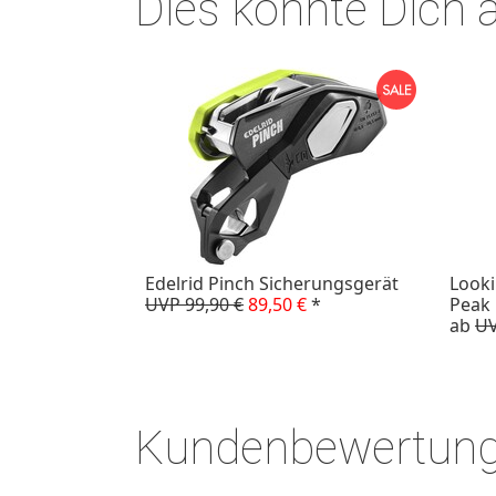
Dies könnte Dich 
Edelrid Pinch Sicherungsgerät
Looki
UVP 99,90 €
89,50 €
*
Peak 
ab
UV
Kundenbewertun