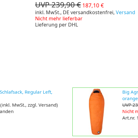
UVP 239,90 €
187,10 €
inkl. MwSt., DE versandkostenfrei,
Versand
Nicht mehr lieferbar
Lieferung per DHL
chlafsack, Regular Left,
Big Agn
orange
(inkl. MwSt., zzgl. Versand)
UVP 23
handen
Nicht m
Art.nr.