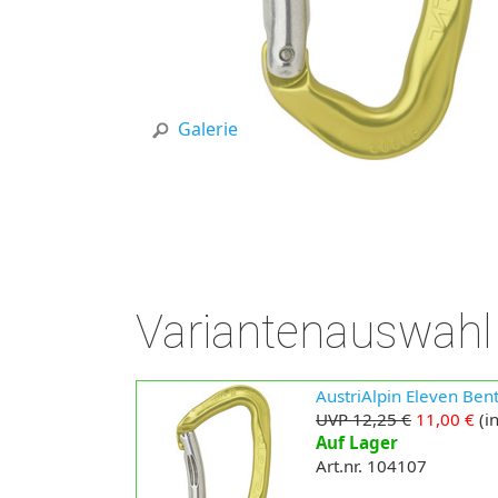
Galerie
Variantenauswahl
AustriAlpin Eleven Be
UVP 12,25 €
11,00 €
(in
Auf Lager
Art.nr. 104107