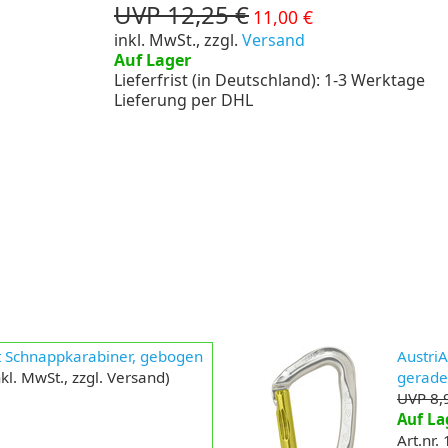
UVP 12,25 €
11,00 €
inkl. MwSt., zzgl.
Versand
Auf Lager
Lieferfrist (in Deutschland): 1-3 Werktage
Lieferung per DHL
nt Schnappkarabiner, gebogen
AustriA
kl. MwSt., zzgl. Versand)
gerad
UVP 8,
Auf La
Art.nr.