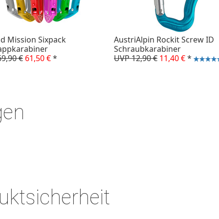
id Mission Sixpack
AustriAlpin Rockit Screw ID
appkarabiner
Schraubkarabiner
9,90 €
61,50 €
*
UVP 12,90 €
11,40 €
*
gen
ktsicherheit