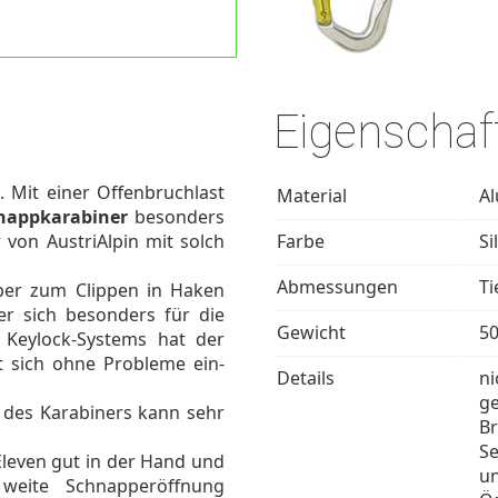
Eigenschaf
. Mit einer Offenbruchlast
Material
A
hnappkarabiner
besonders
r von AustriAlpin mit solch
Farbe
Si
Abmessungen
Ti
per zum Clippen in Haken
r sich besonders für die
Gewicht
50
 Keylock-Systems hat der
t sich ohne Probleme ein-
Details
ni
g
n des Karabiners kann sehr
Br
Se
Eleven gut in der Hand und
un
 weite Schnapperöffnung