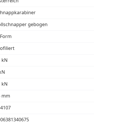
terreich
chnappkarabiner
ollschnapper gebogen
-Form
ofiliert
5 kN
kN
1 kN
4 mm
04107
006381340675