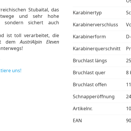
Ös
rreichischen Stubaital, das
Karabinertyp
S
ortwege und sehr hohe
, sondern sichert auch
Karabinerverschluss
V
 ist toll verarbeitet, die
Karabinerform
D
 Mit dem
AustriAlpin Eleven
unterwegs!
Karabinerquerschnitt
Pr
e
Bruchlast längs
2
tiere uns!
Bruchlast quer
8 
Bruchlast offen
1
Schnapperöffnung
2
Artikelnr.
1
EAN
9