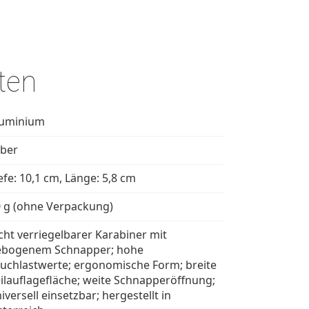
ten
luminium
lber
efe: 10,1 cm, Länge: 5,8 cm
 g (ohne Verpackung)
cht verriegelbarer Karabiner mit
ebogenem Schnapper; hohe
uchlastwerte; ergonomische Form; breite
ilauflagefläche; weite Schnapperöffnung;
iversell einsetzbar; hergestellt in