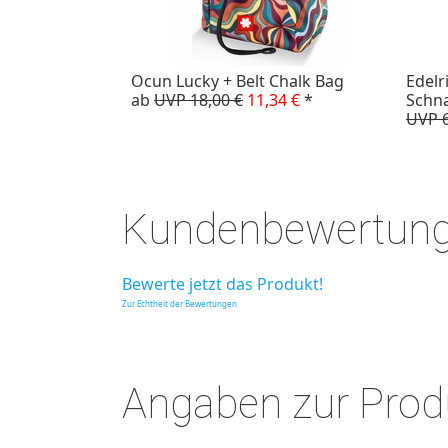
Ocun Lucky + Belt Chalk Bag
Edelr
ab
UVP 18,00 €
11,34 €
*
Schn
UVP 6
Kundenbewertun
Bewerte jetzt das Produkt!
Zur Echtheit der Bewertungen
Angaben zur Produ