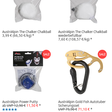
AustriAlpin The Chalker Chalkball
AustriAlpin The Chalker Chalkball
3,99 €
(66,50 €/kg)
*
wiederbefüllbar
7,60 €
(108,57 €/kg)
*
AustriAlpin Power Putty
AustriAlpin Gold Fish Autotuber
ab
UVP 12,90 €
11,50 €
*
Sicherungsset
UVP 79,90 €
71,10 €
*