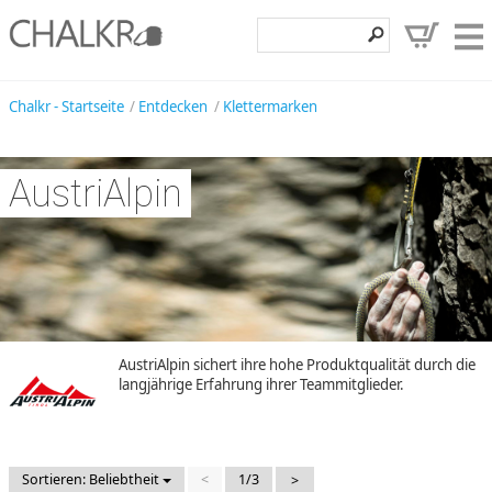
Klettershop
Chalkr - Startseite
Entdecken
Klettermarken
Klettermarken
AustriAlpin
Entdecken
Angebote
Hilfe, Kontakt
Kundenbereich
Wunschzettel
AustriAlpin sichert ihre hohe Produktqualität durch die
langjährige Erfahrung ihrer Teammitglieder.
Sortieren: Beliebtheit
<
1/3
>