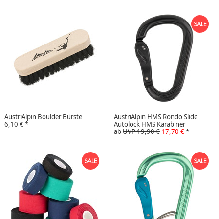
AustriAlpin Boulder Bürste
AustriAlpin HMS Rondo Slide
6,10 €
*
Autolock HMS Karabiner
ab
UVP 19,90 €
17,70 €
*