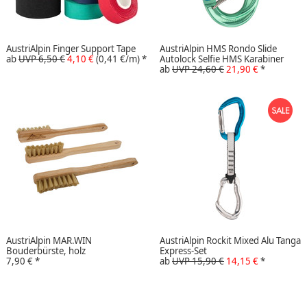
AustriAlpin Finger Support Tape
AustriAlpin HMS Rondo Slide
ab
UVP 6,50 €
4,10 €
(0,41 €/m)
*
Autolock Selfie HMS Karabiner
ab
UVP 24,60 €
21,90 €
*
AustriAlpin MAR.WIN
AustriAlpin Rockit Mixed Alu Tanga
Bouderbürste, holz
Express-Set
7,90 €
*
ab
UVP 15,90 €
14,15 €
*